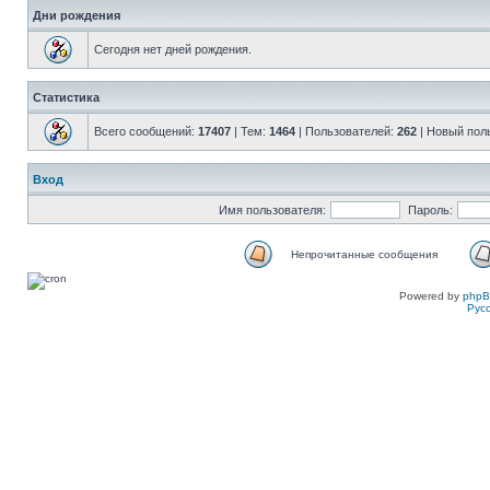
Дни рождения
Сегодня нет дней рождения.
Статистика
Всего сообщений:
17407
| Тем:
1464
| Пользователей:
262
| Новый пол
Вход
Имя пользователя:
Пароль:
Непрочитанные сообщения
Powered by
php
Рус