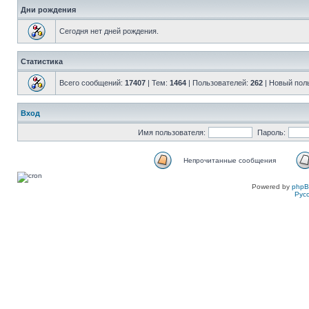
Дни рождения
Сегодня нет дней рождения.
Статистика
Всего сообщений:
17407
| Тем:
1464
| Пользователей:
262
| Новый пол
Вход
Имя пользователя:
Пароль:
Непрочитанные сообщения
Powered by
php
Рус