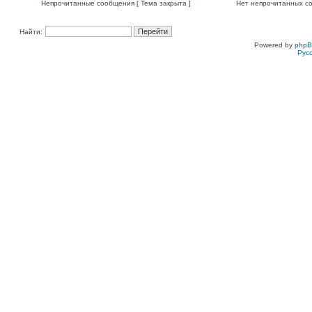
Непрочитанные сообщения [ Тема закрыта ]
Нет непрочитанных со
Найти:
Powered by
php
Рус