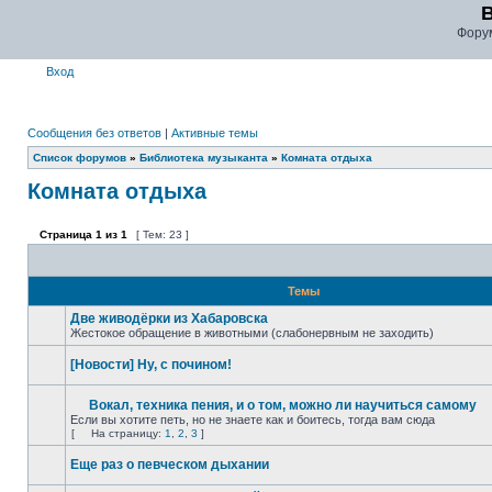
Фору
Вход
Сообщения без ответов
|
Активные темы
Список форумов
»
Библиотека музыканта
»
Комната отдыха
Комната отдыха
Страница
1
из
1
[ Тем: 23 ]
Темы
Две живодёрки из Хабаровска
Жестокое обращение в животными (слабонервным не заходить)
[Новости] Ну, с почином!
Вокал, техника пения, и о том, можно ли научиться самому
Если вы хотите петь, но не знаете как и боитесь, тогда вам сюда
[
На страницу:
1
,
2
,
3
]
Еще раз о певческом дыхании