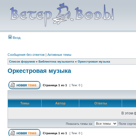
Вход
Сообщения без ответов
|
Активные темы
Список форумов
»
Библиотека музыканта
»
Оркестровая музыка
Оркестровая музыка
Страница
1
из
1
[ Тем: 0 ]
Темы
Автор
Ответы
В этом 
Показать темы за:
Поле сорти
Страница
1
из
1
[ Тем: 0 ]