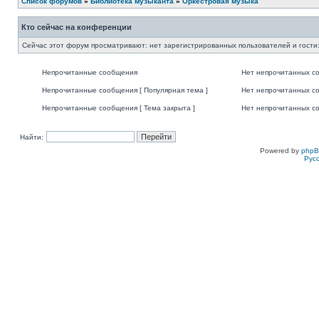
Список форумов
»
Библиотека музыканта
»
Оркестровая музыка
Кто сейчас на конференции
Сейчас этот форум просматривают: нет зарегистрированных пользователей и гости:
Непрочитанные сообщения
Нет непрочитанных с
Непрочитанные сообщения [ Популярная тема ]
Нет непрочитанных со
Непрочитанные сообщения [ Тема закрыта ]
Нет непрочитанных со
Найти:
Powered by
php
Рус