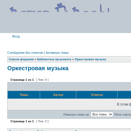
Вход
Сообщения без ответов
|
Активные темы
Список форумов
»
Библиотека музыканта
»
Оркестровая музыка
Оркестровая музыка
Страница
1
из
1
[ Тем: 0 ]
Темы
Автор
Ответы
В этом 
Показать темы за:
Поле сорти
Страница
1
из
1
[ Тем: 0 ]