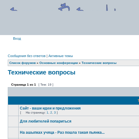
Вход
Сообщения без ответов
|
Активные темы
Список форумов
»
Основные конференции
»
Технические вопросы
Технические вопросы
Страница
1
из
1
[ Тем: 19 ]
Сайт - ваши идеи и предложения
[
На страницу:
1
,
2
,
3
]
Для любителей попариться
На ашыпках учяца - Раз пошла такая пьянка...