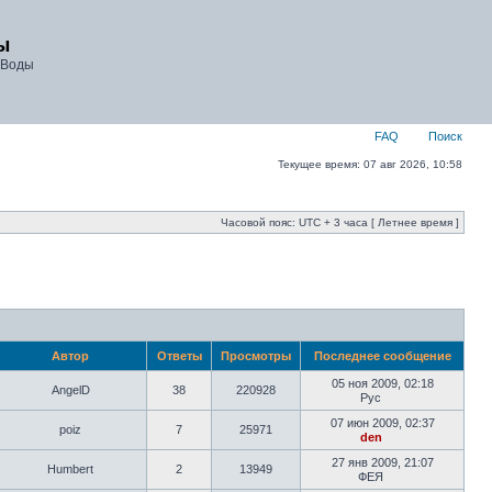
ы
 Воды
FAQ
Поиск
Текущее время: 07 авг 2026, 10:58
Часовой пояс: UTC + 3 часа [ Летнее время ]
Автор
Ответы
Просмотры
Последнее сообщение
05 ноя 2009, 02:18
AngelD
38
220928
Рус
07 июн 2009, 02:37
poiz
7
25971
den
27 янв 2009, 21:07
Humbert
2
13949
ФЕЯ