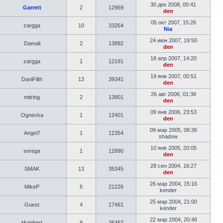
30 дек 2008, 00:41
Garrett
2
12969
den
05 окт 2007, 15:26
zargga
10
33264
Nia
24 июн 2007, 19:50
Damali
2
13892
den
18 апр 2007, 14:20
zargga
1
12191
den
19 янв 2007, 00:51
DaniFilth
13
39341
den
26 авг 2006, 01:38
mitring
2
13901
den
09 янв 2006, 23:53
Ognevka
1
12401
den
09 мар 2005, 08:36
Angel7
1
12354
shadow
10 янв 2005, 20:05
serega
1
12890
den
28 сен 2004, 16:27
SMAK
13
35345
den
26 мар 2004, 15:16
MikeP
6
21226
kender
25 мар 2004, 21:00
Guest
4
17461
kender
22 мар 2004, 20:46
Humbert
9
26462