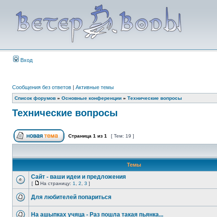
Вход
Сообщения без ответов
|
Активные темы
Список форумов
»
Основные конференции
»
Технические вопросы
Технические вопросы
Страница
1
из
1
[ Тем: 19 ]
Темы
Сайт - ваши идеи и предложения
[
На страницу:
1
,
2
,
3
]
Для любителей попариться
На ашыпках учяца - Раз пошла такая пьянка...