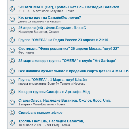
SCHANDMAUL (Ger), Тролль Гнёт Ель, Наследие Вагантов
21.11.09 - 5 лет Фолк-Безумию - Точка
Кто куда идет на Самайн/Хеллоуин?
делимся паролями и явками
25 апреля (сб) - Фолк-Безумие - План Б
Наследие Вагантов, Сколот
Группа "ОМЕЛА" на Радио России 23 апреля в 21:10
Фестиваль "Фолк-романтика" 26 апреля Москва "клуб 22"
Фестиваль
28 марта концерт группы "ОМЕЛА" в клубе "Art Garbage"
Все новинки музыкального и продакшн софта для PC & MAC OS
Группа "ОМЕЛА" , 1 Марта , клуб Швайн
проект музыкантов Butterfly Temple и Necrost
Концерт группы Сильфы в Арт-кафе-Мёд
Стары Ольса, Наследие Вагантов, Сколот, Ярос, Unia
1 марта - Фолк-Безумие - Точка
Сильфы в прямом эфире
Тролль Гнёт Ель, Наследие Вагантов,
10 января 2009 - 5 лет РМД - Точка