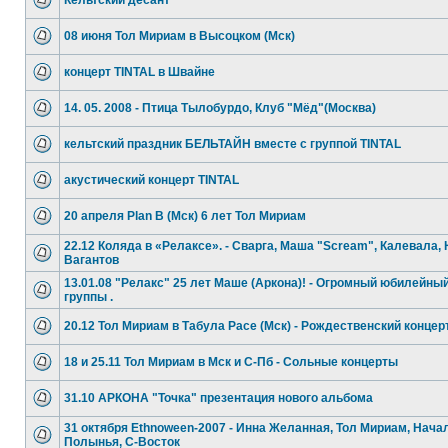
Кельтский десант
08 июня Тол Мириам в Высоцком (Мск)
концерт TINTAL в Швайне
14. 05. 2008 - Птица Тылобурдо, Клуб "Мёд"(Москва)
кельтский праздник БЕЛЬТАЙН вместе с группой TINTAL
акустический концерт TINTAL
20 апреля Plan B (Мск) 6 лет Тол Мириам
22.12 Коляда в «Релаксе». - Сварга, Маша "Scream", Калевала,
Вагантов
13.01.08 "Релакс" 25 лет Маше (Аркона)! - Огромный юбилейны
группы .
20.12 Тол Мириам в Табула Расе (Мск) - Рождественский концер
18 и 25.11 Тол Мириам в Мск и С-Пб - Сольные концерты
31.10 АРКОНА "Точка" презентация нового альбома
31 октября Ethnoween-2007 - Инна Желанная, Тол Мириам, Начал
Полынья, С-Восток