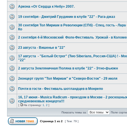
Аркона «От Сердца к Небу» 2007.
19 сентября - Дмитрий Грудинин в клубе "22" - Рага-джаз
30 сентября Тол Мириам в Революции (СПб) - Спец. гость - Лара
Ко
2 сентября 4-й Московский ­ Фолк-Фестиваль ­ Урожай - в Колом
23 августа - Вишенье в "22"
17 августа - "Белый Острог" (Two Siberians, Россия-США) ! - Мо
"22"
2 августа Земляничная Поляна в клубе "22" - Этно-фьюжн
2концерт групп "Тол Мириам" и "Северо-Восток" - 29 июля
Почти в гости - Фестиваль шотландцев в Монрепо
16, 17 июня - Musica Radicum - проездом в Москве - 2 роскошны
средневековых концерта!!!
[
На страницу:
1
,
2
]
Показать темы за:
Поле сорти
Страница
1
из
2
[ Тем: 79 ]