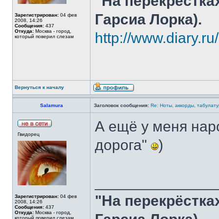
"На перекрёстка
Гарсиа Лорка).
Зарегистрирован:
04 фев
2008, 14:26
Сообщения:
437
Откуда:
Москва - город,
http://www.diary.r
который поверил слезам
Вернуться к началу
Salamura
Заголовок сообщения:
Re: Ноты, аккорды, табулату
А ещё у меня нар
Гвидорец
дорога"
)
______________
"На перекрёстка
Зарегистрирован:
04 фев
2008, 14:26
Сообщения:
437
Откуда:
Москва - город,
который поверил слезам