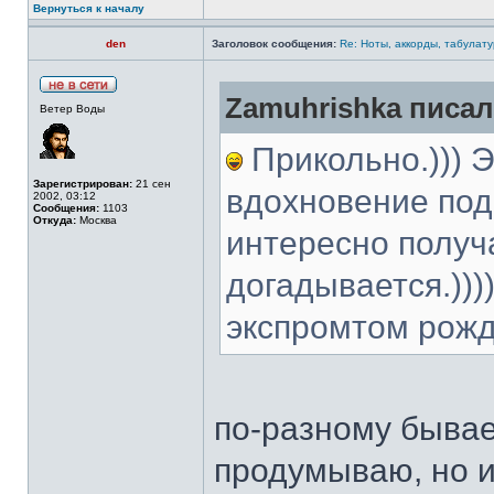
Вернуться к началу
den
Заголовок сообщения:
Re: Ноты, аккорды, табулату
Zamuhrishka писал
Ветер Воды
Прикольно.))) Э
Зарегистрирован:
21 сен
вдохновение поде
2002, 03:12
Сообщения:
1103
Откуда:
Москва
интересно получа
догадывается.)))
экспромтом рожд
по-разному бывае
продумываю, но и