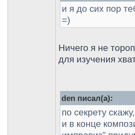
и я до сих пор т
=)
Ничего я не тороп
для изучения хват
den писал(а):
по секрету скажу
и в конце компози