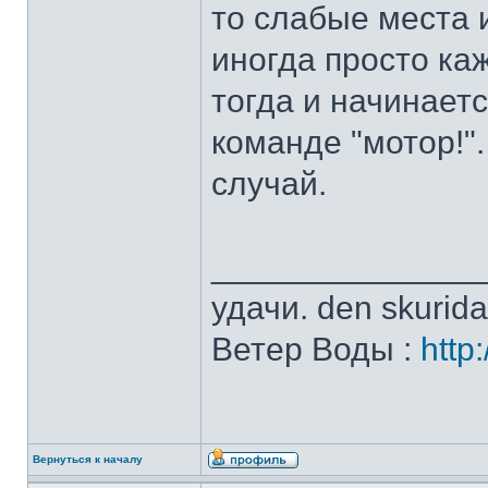
то слабые места 
иногда просто каж
тогда и начинает
команде "мотор!". 
случай.
______________
удачи. den skurid
Ветер Воды :
http
Вернуться к началу