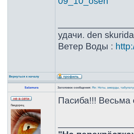
09_10_osen
______________
удачи. den skurid
Ветер Воды :
http
Вернуться к началу
Salamura
Заголовок сообщения:
Re: Ноты, аккорды, табулату
Пасиба!!! Весьма
Гвидорец
______________