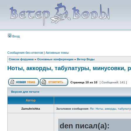
Вход
Сообщения без ответов
|
Активные темы
Список форумов
»
Основные конференции
»
Ветер Воды
Ноты, аккорды, табулатуры, минусовки, 
Страница
10
из
10
[ Сообщений: 141 ]
Версия для печати
Автор
Zamuhrishka
Заголовок сообщения:
Re: Ноты, аккорды, табулату
den писал(а):