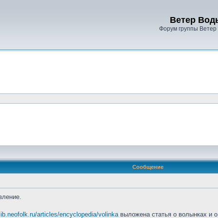
Ветер Вод
Форум группы Ветер
Сообщение
вление.
/lib.neofolk.ru/articles/encyclopedia/volinka
выложена статья о волынках и о