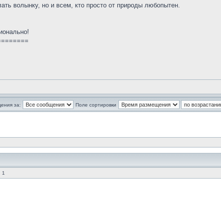
лать волынку, но и всем, кто просто от природы любопытен.
ионально!
========
ения за:
Поле сортировки
 1