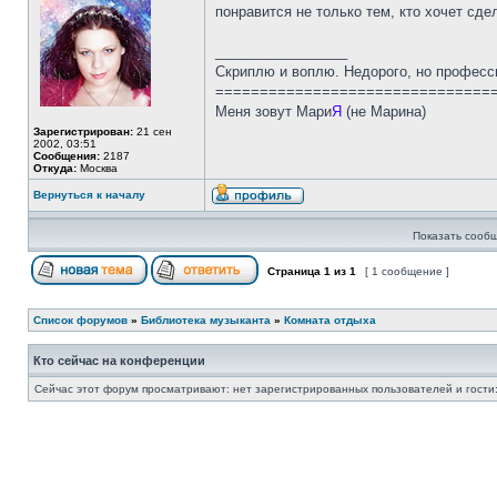
понравится не только тем, кто хочет сде
_________________
Скриплю и воплю. Недорого, но професс
===============================
Меня зовут Мари
Я
(не Марина)
Зарегистрирован:
21 сен
2002, 03:51
Сообщения:
2187
Откуда:
Москва
Вернуться к началу
Показать сообщ
Страница
1
из
1
[ 1 сообщение ]
Список форумов
»
Библиотека музыканта
»
Комната отдыха
Кто сейчас на конференции
Сейчас этот форум просматривают: нет зарегистрированных пользователей и гости: