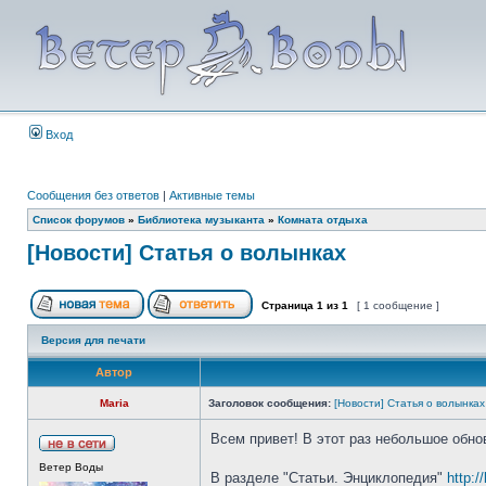
Вход
Сообщения без ответов
|
Активные темы
Список форумов
»
Библиотека музыканта
»
Комната отдыха
[Новости] Статья о волынках
Страница
1
из
1
[ 1 сообщение ]
Версия для печати
Автор
Maria
Заголовок сообщения:
[Новости] Статья о волынках
Всем привет! В этот раз небольшое обно
Ветер Воды
В разделе "Статьи. Энциклопедия"
http:/