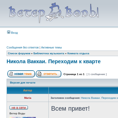
Вход
Сообщения без ответов
|
Активные темы
Список форумов
»
Библиотека музыканта
»
Комната отдыха
Никола Ваккаи. Переходим к кварте
Страница
1
из
1
[ 1 сообщение ]
Версия для печати
Автор
Maria
Заголовок сообщения:
Никола Ваккаи. Переходим к
Всем привет!
Ветер Воды