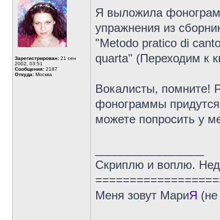
Я выложила фонограмм
упражнения из сборник
"Metodo pratico di canto
quarta" (Переходим к к
Зарегистрирован:
21 сен
2002, 03:51
Сообщения:
2187
Откуда:
Москва
Вокалисты, помните! 
фонограммы придутся 
можете попросить у м
_________________
Скриплю и воплю. Нед
==================
Меня зовут Мари
Я
(не