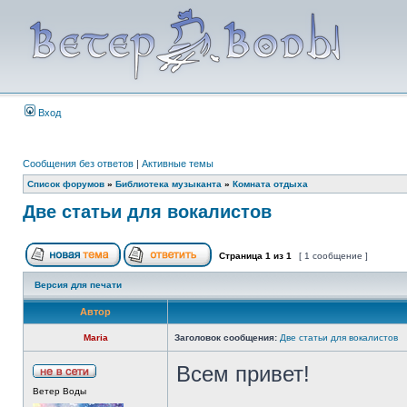
Вход
Сообщения без ответов
|
Активные темы
Список форумов
»
Библиотека музыканта
»
Комната отдыха
Две статьи для вокалистов
Страница
1
из
1
[ 1 сообщение ]
Версия для печати
Автор
Maria
Заголовок сообщения:
Две статьи для вокалистов
Всем привет!
Ветер Воды