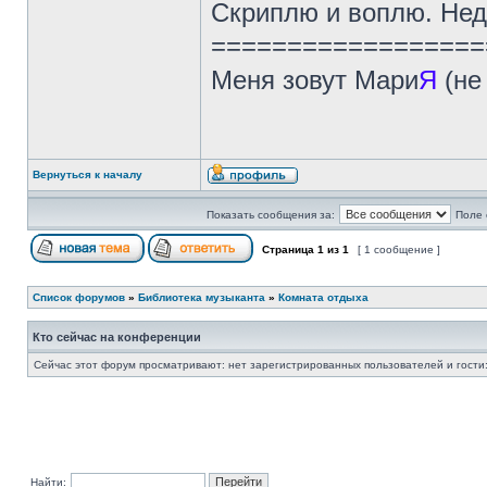
Скриплю и воплю. Нед
==================
Меня зовут Мари
Я
(не
Вернуться к началу
Показать сообщения за:
Поле 
Страница
1
из
1
[ 1 сообщение ]
Список форумов
»
Библиотека музыканта
»
Комната отдыха
Кто сейчас на конференции
Сейчас этот форум просматривают: нет зарегистрированных пользователей и гости:
Найти: