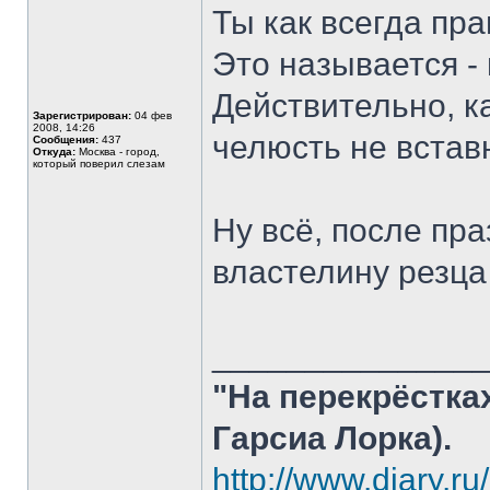
Ты как всегда пра
Это называется -
Действительно, к
Зарегистрирован:
04 фев
2008, 14:26
челюсть не встав
Сообщения:
437
Откуда:
Москва - город,
который поверил слезам
Ну всё, после пра
властелину резц
______________
"На перекрёстка
Гарсиа Лорка).
http://www.diary.r