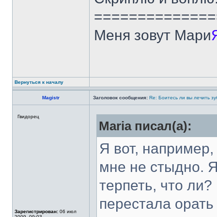
==============
Меня зовут Мари
Вернуться к началу
Magistr
Заголовок сообщения:
Re: Боитесь ли вы лечить з
Гвидорец
Maria писал(а):
Я вот, например,
мне не стыдно. Я
терпеть, что ли
перестала орать 
Зарегистрирован:
06 июл
2009, 09:03