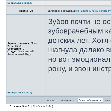
Вернуться к началу
мистер_Эй
Заголовок сообщения:
Re: Боитесь ли вы лечить з
Зубов почти не ос
зубоврачебным ка
детских лет. Хот
Зарегистрирован:
27 окт
2017, 16:55
шагнула далеко в
Сообщения:
2
Откуда:
Приволжский
Федеральный Округ
но вот эмоциональ
рожу, и звон инстр
Вернуться к началу
Показать сообщения за:
Поле 
Страница
3
из
3
[ Сообщений: 44 ]