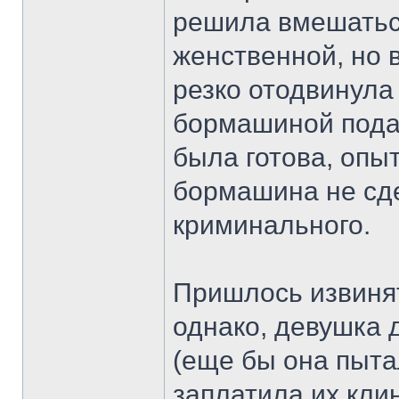
решила вмешаться
женственной, но 
резко отодвинула
бормашиной подал
была готова, опы
бормашина не сде
криминального.
Пришлось извинят
однако, девушка 
(еще бы она пыта
заплатила их клини