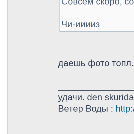
Совсем скоро, со
Чи-ииииз
даешь фото топл..
______________
удачи. den skurid
Ветер Воды :
http