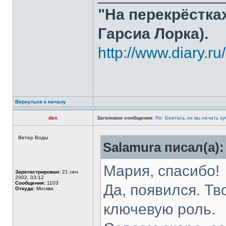
"На перекрёстка
Гарсиа Лорка).
http://www.diary.r
Вернуться к началу
den
Заголовок сообщения:
Re: Боитесь ли вы лечить з
Ветер Воды
Salamura писал(а):
Мария, спасибо!
Зарегистрирован:
21 сен
2002, 03:12
Сообщения:
1103
Да, появился. Тв
Откуда:
Москва
ключевую роль.