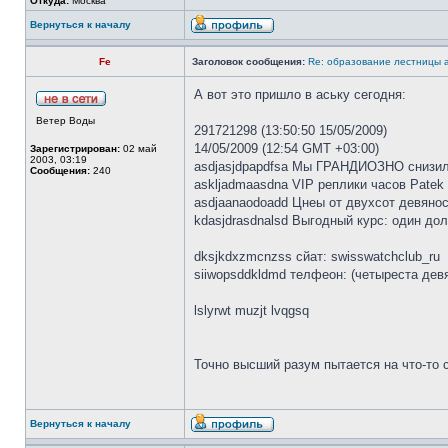
Откуда:
Москва
Вернуться к началу
Fe
Заголовок сообщения:
Re: образование лестницы
А вот это пришло в аську сегодня:
Ветер Воды
291721298 (13:50:50 15/05/2009)
14/05/2009 (12:54 GMT +03:00)
Зарегистрирован:
02 май
2003, 03:19
asdjasjdpapdfsa Мы ГРАНДИОЗНО снизил
Сообщения:
240
askljadmaasdna VIP реплики часов Patek P
asdjaanaodoadd Цнеы от двухсот девянос
kdasjdrasdnalsd Выгодный курс: один дол
dksjkdxzmcnzss сйат: swisswatchclub_ru
siiwopsddkldmd телфеон: (четыреста девя
lslyrwt muzjt lvqgsq
Точно высший разум пытается на что-то с
Вернуться к началу