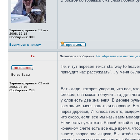
В борьбе со здравым смыслом победа бу
Зарегистрирован:
31 янв
2008, 15:18
Сообщения:
300
Вернуться к началу
Fe
Заголовок сообщения:
Re: образование лестницы
Не, я тут перевел текст stairway to hea
принудит нас рассуждать"... у меня была
Ветер Воды
Зарегистрирован:
02 май
2003, 03:19
Есть леди, которая уверена, что все, чт
Сообщения:
240
словом, она может получить то, для чего
у слов есть два значения. В дереве руч
заставляет меня задаться вопросом. Ест
через деревья, И голоса тех кто, выдер
что скоро, если все мы называем мелоди
Если есть суматоха в Вашей живой изгоро
конечном счете есть все еще время, чтоб
знаете, запрос волынщика, Вы, чтобы пр
поскольку мы проветриваем на в будущем