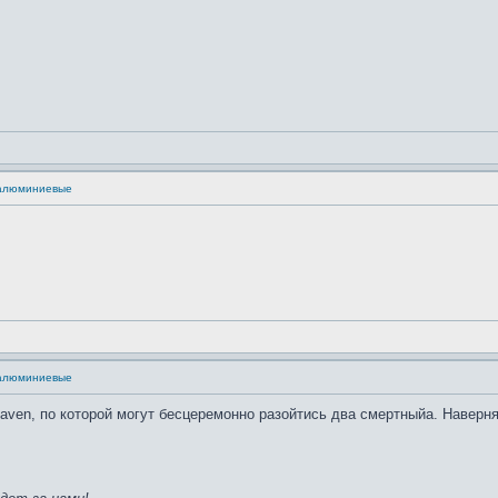
 алюминиевые
 алюминиевые
heaven, по которой могут бесцеремонно разойтись два смертныйа. Навер