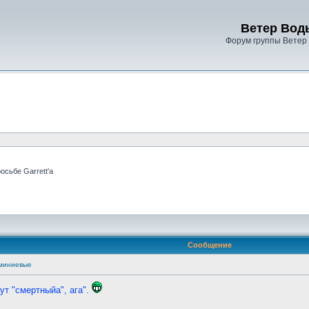
Ветер Вод
Форум группы Ветер
осьбе Garrett'а
Сообщение
миниевые
т "смертныйа", ага".