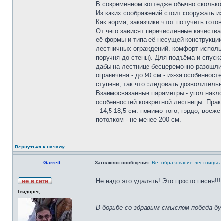
В современном коттедже обычно сколько
Из каких соображений стоит сооружать и
Как норма, заказчики чтот получить гот
От чего зависят перечисленные качества
её формы и типа её несущей конструкции
лестничных ограждений. комфорт использ
поручня до стены). Для подъёма и спуск
дабы на лестнице бесцеремонно разошли
ограничена - до 90 см - из-за особенно
ступени, так что следовать дозволитель
Взаимосвязанные параметры - угол накло
особенностей конкретной лестницы. Прак
- 14,5-18,5 см. помимо того, гордо, во
потолком - не менее 200 см.
Вернуться к началу
Garrett
Заголовок сообщения:
Re: образование лестницы
Не надо это удалять! Это просто песня!!
Гвидорец
_________________
В борьбе со здравым смыслом победа бу