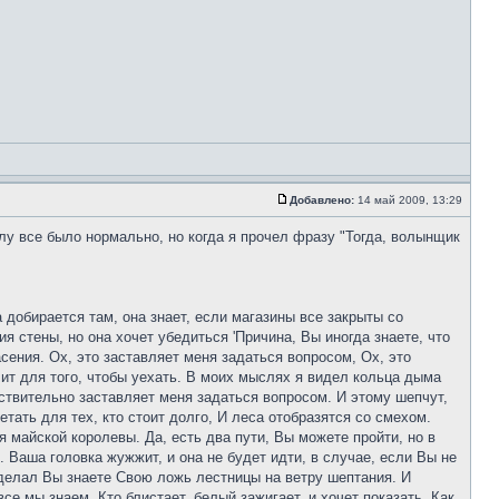
Добавлено:
14 май 2009, 13:29
алу все было нормально, но когда я прочел фразу "Тогда, волынщик
а добирается там, она знает, если магазины все закрыты со
ия стены, но она хочет убедиться 'Причина, Вы иногда знаете, что
сения. Ох, это заставляет меня задаться вопросом, Ох, это
чит для того, чтобы уехать. В моих мыслях я видел кольца дыма
йствительно заставляет меня задаться вопросом. И этому шепчут,
ать для тех, кто стоит долго, И леса отобразятся со смехом.
я майской королевы. Да, есть два пути, Вы можете пройти, но в
. Ваша головка жужжит, и она не будет идти, в случае, если Вы не
сделал Вы знаете Свою ложь лестницы на ветру шептания. И
е мы знаем, Кто блистает, белый зажигает, и хочет показать, Как