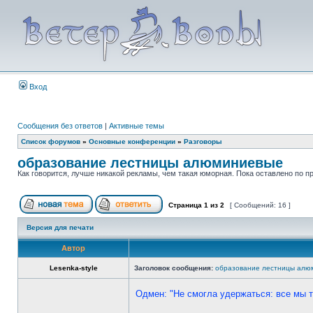
Вход
Сообщения без ответов
|
Активные темы
Список форумов
»
Основные конференции
»
Разговоры
образование лестницы алюминиевые
Как говорится, лучше никакой рекламы, чем такая юморная. Пока оставлено по пр
Страница
1
из
2
[ Сообщений: 16 ]
Версия для печати
Автор
Lesenka-style
Заголовок сообщения:
образование лестницы алю
Одмен: "Не смогла удержаться: все мы ту