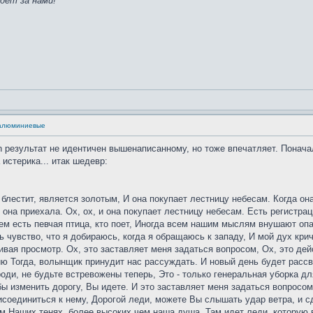
дет за нами!
 алюминиевые
ven результат не идентичен вышенаписанному, но тоже впечатляет. Понач
 истерика... итак шедевр:
о блестит, является золотым, И она покупает лестницу небесам. Когда он
 она приехала. Ох, ох, и она покупает лестницу небесам. Есть регистрац
ьем есть певчая птица, кто поет, Иногда всем нашим мыслям внушают опа
ь чувство, что я добираюсь, когда я обращаюсь к западу, И мой дух кри
живая просмотр. Ох, это заставляет меня задаться вопросом, Ох, это де
ю Тогда, волынщик принудит нас рассуждать. И новый день будет рассвет
ди, не будьте встревожены теперь, Это - только генеральная уборка дл
ы изменить дорогу, Вы идете. И это заставляет меня задаться вопросом
исоединиться к нему, Дорогой леди, можете Вы слышать удар ветра, и 
 Наших тенях, более высоких чем наша душа. Там идет леди, которую вс