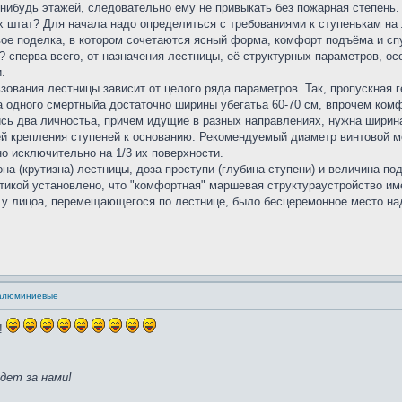
нибудь этажей, следовательно ему не привыкать без пожарная степень.
х штат? Для начала надо определиться с требованиями к ступенькам на
овое поделка, в котором сочетаются ясный форма, комфорт подъёма и спу
? сперва всего, от назначения лестницы, её структурных параметров, ос
.
ования лестницы зависит от целого ряда параметров. Так, пропускная 
а одного смертныйа достаточно ширины убегатьа 60-70 см, впрочем комф
сь два личностьа, причем идущие в разных направлениях, нужна ширина
стей крепления ступеней к основанию. Рекомендуемый диаметр винтовой м
но исключительно на 1/3 их поверхности.
на (крутизна) лестницы, доза проступи (глубина ступени) и величина по
тикой установлено, что "комфортная" маршевая структураустройство имее
еже у лицоа, перемещающегося по лестнице, было бесцеремонное место н
 алюминиевые
!!
дет за нами!