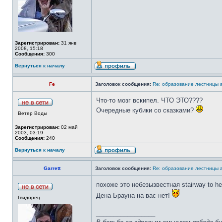
Зарегистрирован:
31 янв
2008, 15:18
Сообщения:
300
Вернуться к началу
Fe
Заголовок сообщения:
Re: образование лестницы
Что-то мозг вскипел. ЧТО ЭТО????
Очередные кубики со сказками?
Ветер Воды
Зарегистрирован:
02 май
2003, 03:19
Сообщения:
240
Вернуться к началу
Garrett
Заголовок сообщения:
Re: образование лестницы
похоже это небезызвестная stairway to 
Дена Брауна на вас нет!
Гвидорец
_________________