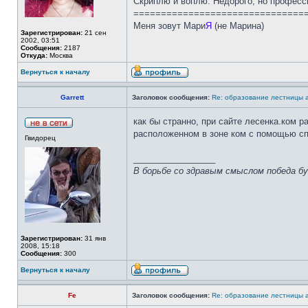
Скриплю и воплю. Недорого, но професс
===============================
Меня зовут Мари
Я
(не Марина)
Зарегистрирован:
21 сен
2002, 03:51
Сообщения:
2187
Откуда:
Москва
Вернуться к началу
Garrett
Заголовок сообщения:
Re: образование лестницы
как бы странно, при сайте лесенка.ком 
расположенном в зоне ком с помощью сп
Гвидорец
_________________
В борьбе со здравым смыслом победа бу
Зарегистрирован:
31 янв
2008, 15:18
Сообщения:
300
Вернуться к началу
Fe
Заголовок сообщения:
Re: образование лестницы