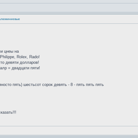
 алюминиевые
и цнеы на
hilippe, Rolex, Rado!
то девяти долларов!
алр = двадцати пяти!
носто пять) шестьсот сорок девять - 8 - пять пять пять
казать!!!