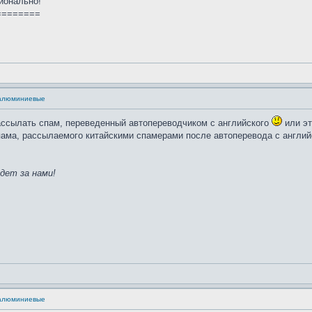
ионально!
========
 алюминиевые
рассылать спам, переведенный автопереводчиком с английского
или эт
ама, рассылаемого китайскими спамерами после автоперевода с английс
дет за нами!
 алюминиевые