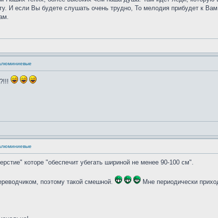
оту. И если Вы будете слушать очень трудно, То мелодия прибудет к Вам 
ам.
 алюминиевые
?!!!
 алюминиевые
верстие" которе "обеспечит убегать шириной не менее 90-100 см".
ереводчиком, поэтому такой смешной.
Мне периодически приход