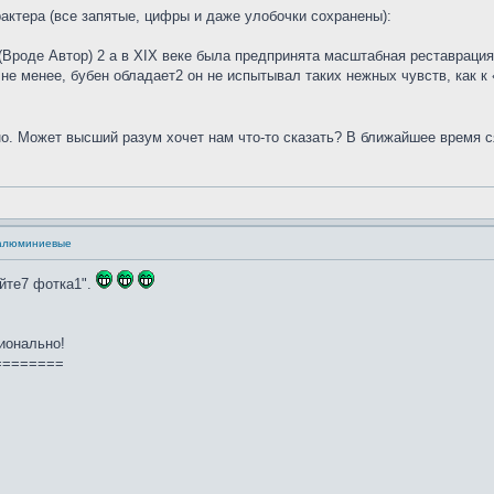
актера (все запятые, цифры и даже улобочки сохранены):
 3 (Вроде Автор) 2 а в XIX веке была предпринята масштабная реставраци
 не менее, бубен обладает2 он не испытывал таких нежных чувств, как к
но. Может высший разум хочет нам что-то сказать? В ближайшее время
 алюминиевые
айте7 фотка1".
ионально!
========