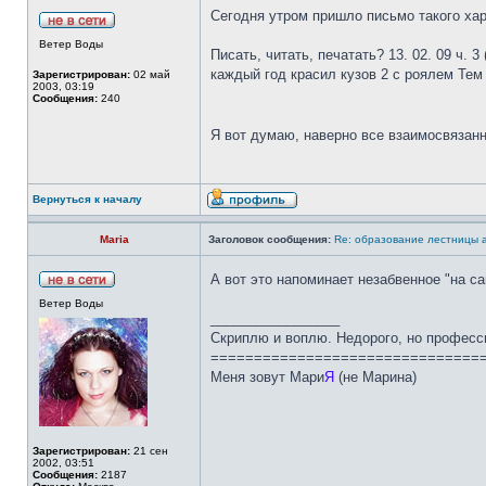
Сегодня утром пришло письмо такого хар
Ветер Воды
Писать, читать, печатать? 13. 02. 09 ч.
каждый год красил кузов 2 с роялем Тем
Зарегистрирован:
02 май
2003, 03:19
Сообщения:
240
Я вот думаю, наверно все взаимосвязан
Вернуться к началу
Maria
Заголовок сообщения:
Re: образование лестницы
А вот это напоминает незабвенное "на с
Ветер Воды
_________________
Скриплю и воплю. Недорого, но професс
===============================
Меня зовут Мари
Я
(не Марина)
Зарегистрирован:
21 сен
2002, 03:51
Сообщения:
2187