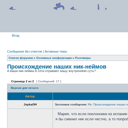
Вход
Сообщения без ответов
|
Активные темы
Список форумов
»
Основные конференции
»
Разговоры
Происхождение наших ник-неймов
А ваши ник-неймы в сети отражают вашу внутреннюю суть?
Страница
2
из
2
[ Сообщений: 17 ]
Версия для печати
Автор
JoykaOH
Заголовок сообщения:
Re: Происхождение наших н
Мария, что если поклонники из испании
я бы сменил ник если честно, а то попро