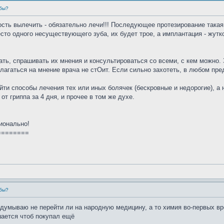
убы?
ность вылечить - обязательно лечи!!! Последующее протезирование такая
сто одного несуществующего зуба, их будет трое, а имплантация - жутк
ать, спрашивать их мнения и консультироваться со всеми, с кем можно. 
лагаться на мнение врача не стОит. Если сильно захотеть, в любом пр
йти способы лечения тех или иных болячек (бескровные и недорогие), а 
от гриппа за 4 дня, и прочее в том же духе.
ионально!
========
убы?
одумываю не перейти ли на народную медицину, а то химия во-первых вр
шается чтоб покупал ещё