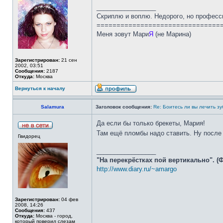
_________________
Скриплю и воплю. Недорого, но професс
===============================
Меня зовут Мари
Я
(не Марина)
Зарегистрирован:
21 сен
2002, 03:51
Сообщения:
2187
Откуда:
Москва
Вернуться к началу
Salamura
Заголовок сообщения:
Re: Боитесь ли вы лечить з
Да если бы только брекеты, Мария!
Там ещё пломбы надо ставить. Ну после
Гвидорец
_________________
"На перекрёстках пой вертикально". (
http://www.diary.ru/~amargo
Зарегистрирован:
04 фев
2008, 14:26
Сообщения:
437
Откуда:
Москва - город,
который поверил слезам