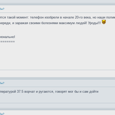
убы?
ится такой момент: телефон изобрели в начале 20-го века, но наши поли
очереди, и заражая своими болезнями максимум людей! Уроды!!!
ионально!
========
убы?
пературой 37.5 ворчат и ругаются, говорят мог бы и сам дойти
убы?