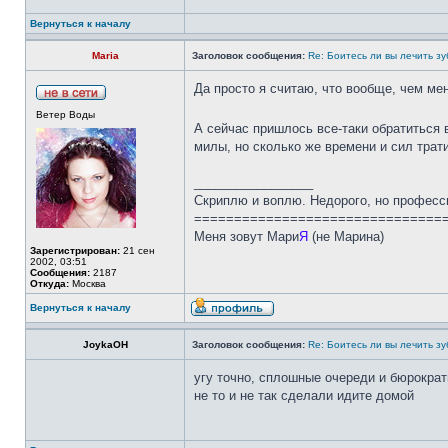
Вернуться к началу
Maria
Заголовок сообщения:
Re: Боитесь ли вы лечить з
Да просто я считаю, что вообще, чем м
Ветер Воды
А сейчас пришлось все-таки обратиться 
милы, но сколько же времени и сил трати
_________________
Скриплю и воплю. Недорого, но професс
===============================
Меня зовут Мари
Я
(не Марина)
Зарегистрирован:
21 сен
2002, 03:51
Сообщения:
2187
Откуда:
Москва
Вернуться к началу
JoykaOH
Заголовок сообщения:
Re: Боитесь ли вы лечить з
угу точно, сплошные очереди и бюрократ
не то и не так сделали идите домой