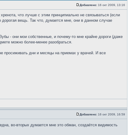
Добавлено:
16 окт 2009, 13:16
 хренота, что лучше с этим принципиально не связываться (если
о дорогая вещь. Так что, думается мне, они в данном случае
Зубы - они мои собственные, и почему-то мне крайне дороги (даже
едмете можно более-менее разобраться.
не просиживать дни и месяцы на приемах у врачей. И все
Добавлено:
16 окт 2009, 16:59
една, во-вторых думается мне это обман, создаётся видимость