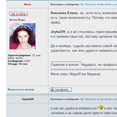
Maria
Заголовок сообщения:
Re: Боитесь ли вы лечить з
Кнесинка Елень
, не, если есть возмож
есть такая возможность). Потому что вме
Ветер Воды
правы.
JoykaOH
, а я не стесняюсь переспрашив
и в прямом смысле), поэтому целиком по
Да и вообще, судьба заставила самой на
удивляются, как мне удается избавиться 
Зарегистрирован:
21 сен
2002, 03:51
_________________
Сообщения:
2187
Откуда:
Москва
Скриплю и воплю. Недорого, но професс
===============================
Меня зовут Мари
Я
(не Марина)
Вернуться к началу
JoykaOH
Заголовок сообщения:
Re: Боитесь ли вы лечить з
и как же удаётся избавиться?
я вот п
лечения а на самом деле просто приглу