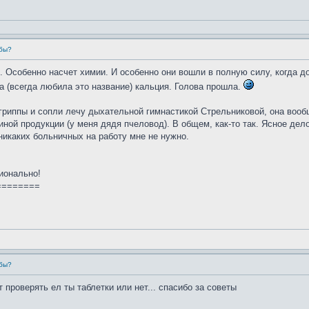
убы?
и. Особенно насчет химии. И особенно они вошли в полную силу, когда д
та (всегда любила это название) кальция. Голова прошла.
гриппы и сопли лечу дыхательной гимнастикой Стрельниковой, она вообщ
ой продукции (у меня дядя пчеловод). В общем, как-то так. Ясное дело,
 никаких больничных на работу мне не нужно.
ионально!
========
убы?
т проверять ел ты таблетки или нет... спасибо за советы