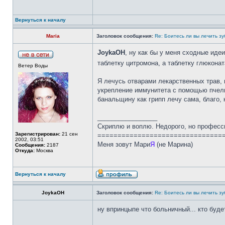
Вернуться к началу
Maria
Заголовок сообщения:
Re: Боитесь ли вы лечить з
JoykaOH
, ну как бы у меня сходные иде
таблетку цитромона, а таблетку глюкона
Ветер Воды
Я лечусь отварами лекарственных трав, 
укрепление иммунитета с помощью пчелин
банальщину как грипп лечу сама, благо,
_________________
Скриплю и воплю. Недорого, но професс
Зарегистрирован:
21 сен
===============================
2002, 03:51
Меня зовут Мари
Я
(не Марина)
Сообщения:
2187
Откуда:
Москва
Вернуться к началу
JoykaOH
Заголовок сообщения:
Re: Боитесь ли вы лечить з
ну впринцыпе что больничный... кто буде