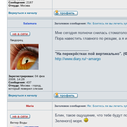
Сообщения:
2187
Откуда:
Москва
Вернуться к началу
Salamura
Заголовок сообщения:
Re: Боитесь ли вы лечить з
Мне сегодня полночи снилась стоматоло
Пора навестить главного по резцам, а я 
Гвидорец
_________________
"На перекрёстках пой вертикально". (
http://www.diary.ru/~amargo
Зарегистрирован:
04 фев
2008, 14:26
Сообщения:
437
Откуда:
Москва - город,
который поверил слезам
Вернуться к началу
Maria
Заголовок сообщения:
Re: Боитесь ли вы лечить з
Блин, такое ощущение, что тебе будут по
Зеленого) моря.
Ветер Воды