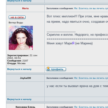
Вернуться к началу
Maria
Заголовок сообщения:
Re: Боитесь ли вы лечить з
Вот плюс миллион!!! При этом, мне нрав
на прием, надо явиться очно, создавая 
Ветер Воды
_________________
Скриплю и воплю. Недорого, но професс
===============================
Меня зовут Мари
Я
(не Марина)
Зарегистрирован:
21 сен
2002, 03:51
Сообщения:
2187
Откуда:
Москва
Вернуться к началу
JoykaOH
Заголовок сообщения:
Re: Боитесь ли вы лечить з
у нас если ты вызвал врача на дом с тем
Вернуться к началу
Кнесинка Елень
Заголовок сообщения:
Re: Боитесь ли вы лечить з