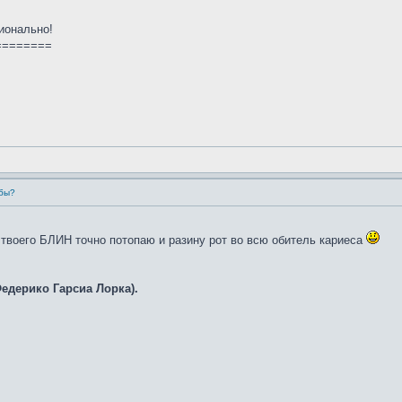
ионально!
========
убы?
 твоего БЛИН точно потопаю и разину рот во всю обитель кариеса
Федерико Гарсиа Лорка).