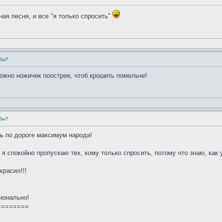
ная песня, и все "я только спросить"
убы?
можно ножичек поострее, чтоб крошить помельче!
убы?
ть по дороге максимум народа!
, я спокойно пропускаю тех, кому только спросить, потому что знаю, ка
красил!!!
ионально!
========