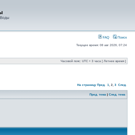
ы
 Воды
FAQ
Поиск
Текущее время: 08 авг 2026, 07:24
Часовой пояс: UTC + 3 часа [ Летнее время ]
На страницу
Пред.
1
,
2
,
3
След.
Пред. тема
|
След. тема