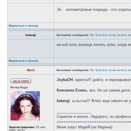
Эх... километровые очереди - это отдель
Вернуться к началу
katangi
Заголовок сообщения:
Re: Боитесь ли вы лечить з
на кой пляс вообще лечить зубы, когда 
Вернуться к началу
Maria
Заголовок сообщения:
Re: Боитесь ли вы лечить з
JoykaOH
, идиоты!!! дойти, и перезаража
Ветер Воды
Кнесинка Елень
, ага. Но на самом деле
katangi
, ы-хы-хы!!! Флюс еще никого не у
_________________
Скриплю и воплю. Недорого, но професс
===============================
Меня зовут Мари
Я
(не Марина)
Зарегистрирован:
21 сен
2002, 03:51