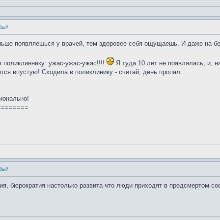
убы?
еньше появляешься у врачей, тем здоровее себя ощущаешь. И даже на б
в поликлиннику: ужас-ужас-ужас!!!!
Я туда 10 лет не появлялась, и, 
тся впустую! Сходила в поликлинику - считай, день пропал.
ионально!
========
убы?
ия, бюрократия настолько развита что люди приходят в предсмертом сос