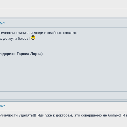
убы?
гическая клиника и люди в зелёных халатах.
их до жути боюсь!
Федерико Гарсиа Лорка).
убы?
лчелюсти удалять!!! Иди уже к докторам, это совершенно не больно! И 