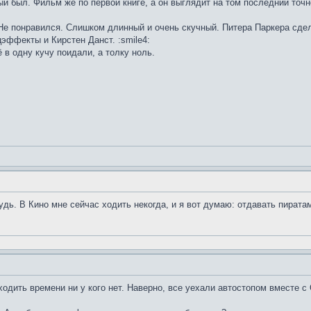
й был. Фильм же по первой книге, а он выглядит на том последний точн
 Не понравился. Слишком длинный и очень скучный. Питера Паркера сде
эффекты и Кирстен Данст. :smile4:
в одну кучу поидали, а толку ноль.
удь. В Кино мне сейчас ходить некогда, и я вот думаю: отдавать пирата
одить времени ни у кого нет. Наверно, все уехали автостопом вместе с