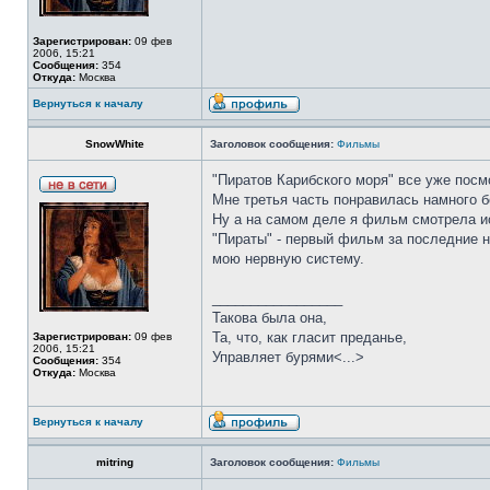
Зарегистрирован:
09 фев
2006, 15:21
Сообщения:
354
Откуда:
Москва
Вернуться к началу
SnowWhite
Заголовок сообщения:
Фильмы
"Пиратов Карибского моря" все уже пос
Мне третья часть понравилась намного 
Ну а на самом деле я фильм смотрела ис
"Пираты" - первый фильм за последние н
мою нервную систему.
_________________
Такова была она,
Та, что, как гласит преданье,
Зарегистрирован:
09 фев
2006, 15:21
Управляет бурями<...>
Сообщения:
354
Откуда:
Москва
Вернуться к началу
mitring
Заголовок сообщения:
Фильмы