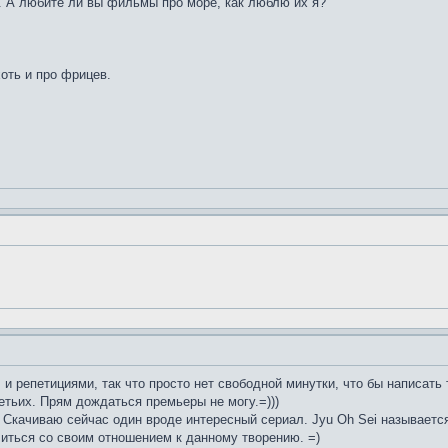
. А любите ли вы фильмы про море, как люблю их я?
хоть и про фрицев.
 и репетициями, так что просто нет свободной минутки, что бы написать
тьих. Прям дождаться премьеры не могу.=)))
 Скачиваю сейчас один вроде интересный сериал. Jyu Oh Sei называетс
иться со своим отношением к данному творению. =)