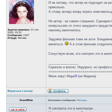
И не потому, что актер не подходит на р
прикольно.
А этому актеру впору играть комсомольц
Но актер - не самое страшное. Сценарист
конвульсиях от этого занудного занудств
Зарегистрирован:
21 сен
наконец закончилось.
2002, 03:51
Сообщения:
2187
Откуда:
Москва
Задумка фильма тоже не ахти. Бондиана 
меняться.
А в этом фильме создатели 
Сочуствую всем, кто смотрел это в кино
_________________
Скриплю и воплю. Недорого, но професс
===============================
Меня зовут Мари
Я
(не Марина)
Вернуться к началу
SnowWhite
Заголовок сообщения:
Фильмы
Я смотрела это в кинотеатре...