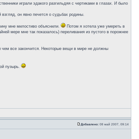
ственники играли эдакого разгильдяя с чертиками в глазах. И было
 взгляд, он явно печется о судьбах родины.
вину мне милостиво объяснили.
Потом я хотела уже умереть в
райней мере мне так показалось) переливания из пустого в порожнее
и чем все закончится. Некоторые вещи в мире не должны
вой пузырь.
Добавлено:
08 май 2007, 09:14