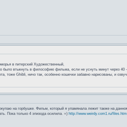
оморья в питерский Художественный,
до было втыкнуть в философию фильма, если не уснуть минут через 40 -
а, тоже Ghibli, ничо так, особенно кошечки забавно нарисованы, и озву
покупаю на горбушке. Фильм, который я упамянала лежит также на данном
ать. Пока только 4 эпизода осилила. =)
http://www.weirdy.com1.ru/files.htm