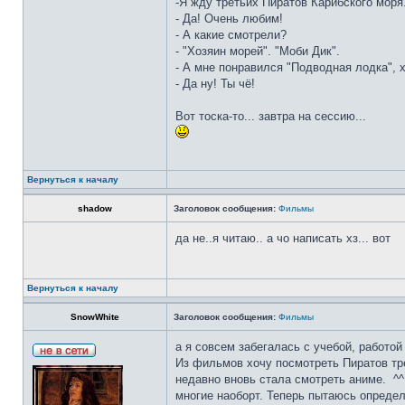
-Я жду третьих Пиратов Карибского моря
- Да! Очень любим!
- А какие смотрели?
- "Хозяин морей". "Моби Дик".
- А мне понравился "Подводная лодка", 
- Да ну! Ты чё!
Вот тоска-то... завтра на сессию...
Вернуться к началу
shadow
Заголовок сообщения:
Фильмы
да не..я читаю.. а чо написать хз... вот
Вернуться к началу
SnowWhite
Заголовок сообщения:
Фильмы
а я совсем забегалась с учебой, работой
Из фильмов хочу посмотреть Пиратов тре
недавно вновь стала смотреть аниме. ^^
многие наоборт. Теперь пытаюсь определ