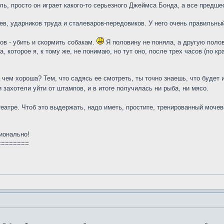
оль, просто он играет какого-то серьезного Джеймса Бонда, а все предше
ев, ударников труда и сталеваров-передовиков. У него очень правильный
ов - убить и скормить собакам.
Я половину не поняла, а другую поло
а, которое я, к тому же, не понимаю, но тут оно, после трех часов (по к
чем хороша? Тем, что садясь ее смотреть, ты точно знаешь, что будет 
захотели уйти от штампов, и в итоге получилась ни рыба, ни мясо.
театре. Чтоб это выдержать, надо иметь, простите, тренированный моче
ионально!
========