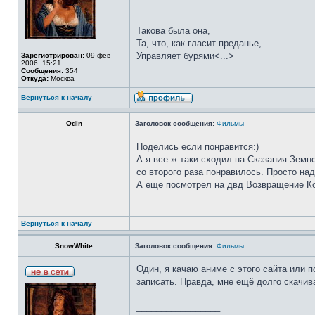
_________________
Такова была она,
Та, что, как гласит преданье,
Управляет бурями<...>
Зарегистрирован:
09 фев
2006, 15:21
Сообщения:
354
Откуда:
Москва
Вернуться к началу
Odin
Заголовок сообщения:
Фильмы
Поделись если понравится:)
А я все ж таки сходил на Сказания Земн
со второго раза понравилось. Просто на
А еще посмотрел на двд Возвращение Кот
Вернуться к началу
SnowWhite
Заголовок сообщения:
Фильмы
Один, я качаю аниме с этого сайта или 
записать. Правда, мне ещё долго скачив
_________________