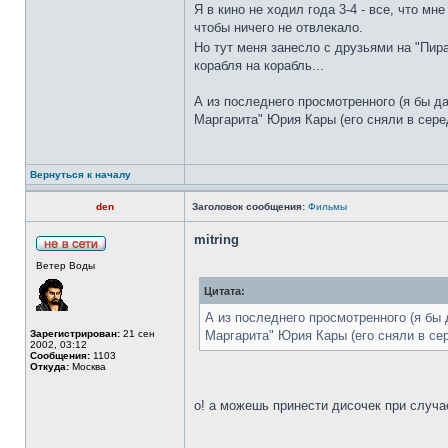
Я в кино не ходил года 3-4 - все, что м
чтобы ничего не отвлекало.
Но тут меня занесло с друзьями на "Пира
корабля на корабль...
А из последнего просмотренного (я бы да
Маргарита" Юрия Кары (его сняли в серед
Вернуться к началу
den
Заголовок сообщения:
Фильмы
mitring
Ветер Воды
Цитата:
А из последнего просмотренного (я бы
Зарегистрирован:
21 сен
Маргарита" Юрия Кары (его сняли в сер
2002, 03:12
Сообщения:
1103
Откуда:
Москва
о! а можешь принести дисочек при случа
_________________