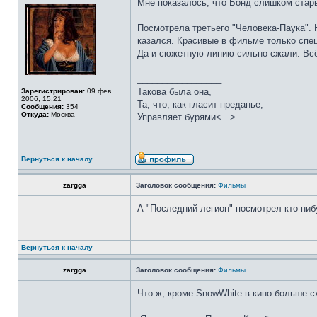
Мне показалось, что Бонд слишком стары
Посмотрела третьего "Человека-Паука".
казался. Красивые в фильме только спец
Да и сюжетную линию сильно сжали. Всё 
_________________
Такова была она,
Зарегистрирован:
09 фев
2006, 15:21
Та, что, как гласит преданье,
Сообщения:
354
Откуда:
Москва
Управляет бурями<...>
Вернуться к началу
zargga
Заголовок сообщения:
Фильмы
А "Последний легион" посмотрел кто-ниб
Вернуться к началу
zargga
Заголовок сообщения:
Фильмы
Что ж, кроме SnowWhite в кино больше сх