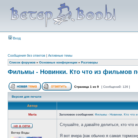
Вход
Сообщения без ответов
|
Активные темы
Список форумов
»
Основные конференции
»
Разговоры
Фильмы - Новинки. Кто что из фильмов п
Страница
1
из
9
[ Сообщений: 126 ]
Версия для печати
Автор
Maria
Заголовок сообщения:
Фильмы - Новинки. Кто что 
Слушайте, а давайте делиться, кто что 
Ветер Воды
Я вот вчера (как обычно я самая тормоз