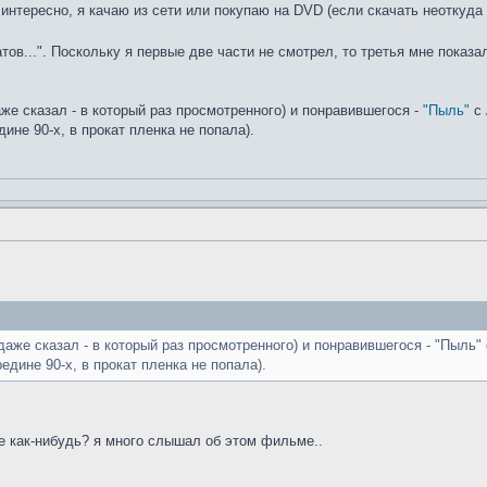
не интересно, я качаю из сети или покупаю на DVD (если скачать неоткуда
тов...". Поскольку я первые две части не смотрел, то третья мне показ
же сказал - в который раз просмотренного) и понравившегося -
"Пыль"
с 
ине 90-х, в прокат пленка не попала).
 даже сказал - в который раз просмотренного) и понравившегося - "Пыл
едине 90-х, в прокат пленка не попала).
е как-нибудь? я много слышал об этом фильме..