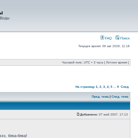
ы
 Воды
FAQ
Поиск
Текущее время: 06 авг 2026, 11:18
Часовой пояс: UTC + 3 часа [ Летнее время ]
На страницу
1
,
2
,
3
,
4
,
5
...
9
След.
Пред. тема
|
След. тема
Добавлено:
07 май 2007, 17:13
ээ, бяка-бяка!