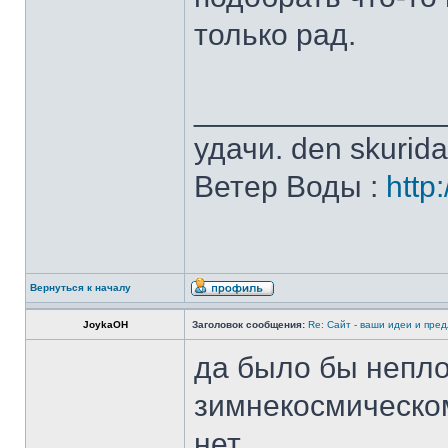
только рад.
______________
удачи. den skurid
Ветер Воды :
http
Вернуться к началу
JoykaOH
Заголовок сообщения:
Re: Сайт - ваши идеи и пре
да было бы непло
зимнекосмическом
нет