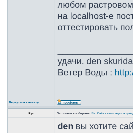
любом растровом
на localhost-е по
оттестировать по
______________
удачи. den skurid
Ветер Воды :
http
Вернуться к началу
Рус
Заголовок сообщения:
Re: Сайт - ваши идеи и пре
den
вы хотите сай