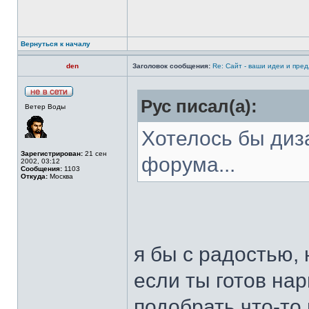
Вернуться к началу
den
Заголовок сообщения:
Re: Сайт - ваши идеи и пре
Рус писал(а):
Ветер Воды
Хотелось бы диз
Зарегистрирован:
21 сен
форума...
2002, 03:12
Сообщения:
1103
Откуда:
Москва
я бы с радостью,
если ты готов нар
подобрать что-то 