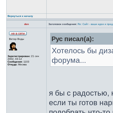
Вернуться к началу
den
Заголовок сообщения:
Re: Сайт - ваши идеи и пре
Рус писал(а):
Ветер Воды
Хотелось бы диз
Зарегистрирован:
21 сен
форума...
2002, 03:12
Сообщения:
1103
Откуда:
Москва
я бы с радостью,
если ты готов нар
подобрать что-то 