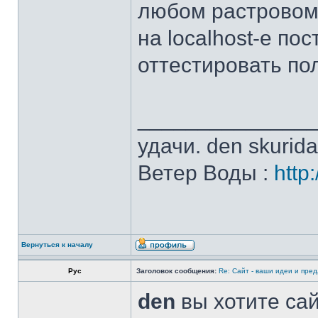
любом растровом
на localhost-е по
оттестировать по
______________
удачи. den skurid
Ветер Воды :
http
Вернуться к началу
Рус
Заголовок сообщения:
Re: Сайт - ваши идеи и пре
den
вы хотите сай