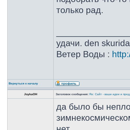
только рад.
______________
удачи. den skurid
Ветер Воды :
http
Вернуться к началу
JoykaOH
Заголовок сообщения:
Re: Сайт - ваши идеи и пре
да было бы непло
зимнекосмическом
нет