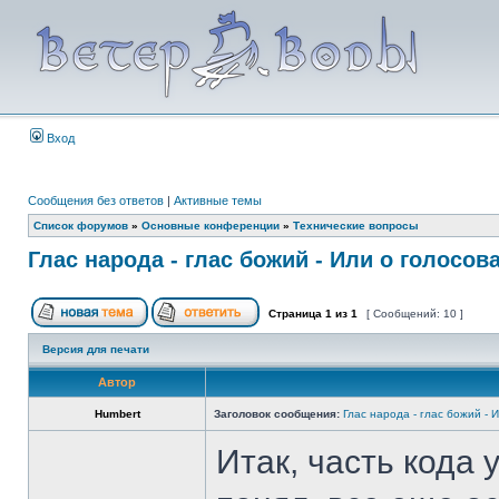
Вход
Сообщения без ответов
|
Активные темы
Список форумов
»
Основные конференции
»
Технические вопросы
Глас народа - глас божий - Или о голосов
Страница
1
из
1
[ Сообщений: 10 ]
Версия для печати
Автор
Humbert
Заголовок сообщения:
Глас народа - глас божий -
Итак, часть кода 