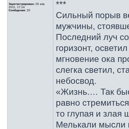
***
Зарегистрирован:
26 апр
2011, 17:14
Сообщения:
20
Сильный порыв в
мужчины, стоявше
Последний луч со
горизонт, освети
мгновение ока пр
слегка светил, ст
небосвод.
«Жизнь.… Так быст
равно стремиться
то глупая и злая 
Мелькали мысли в