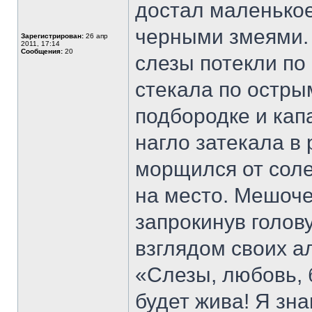
достал маленько
черными змеями.
Зарегистрирован:
26 апр
2011, 17:14
Сообщения:
20
слезы потекли по
стекала по остры
подбородке и кап
нагло затекала в
морщился от соле
на место. Мешочек
запрокинув голов
взглядом своих а
«Слезы, любовь,
будет жива! Я зн