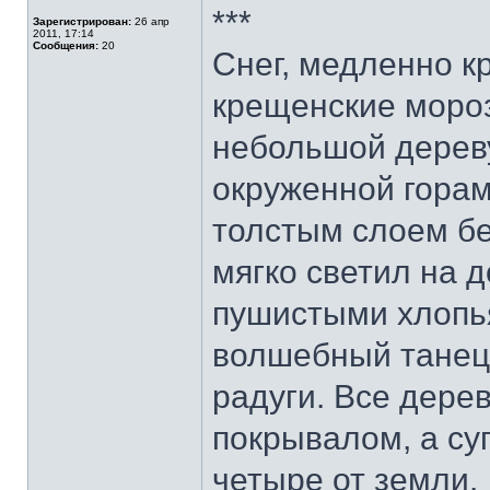
***
Зарегистрирован:
26 апр
2011, 17:14
Сообщения:
20
Снег, медленно к
крещенские моро
небольшой дерев
окруженной гора
толстым слоем бе
мягко светил на 
пушистыми хлопья
волшебный танец
радуги. Все дере
покрывалом, а су
четыре от земли.