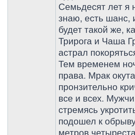
Семьдесят лет я 
знаю, есть шанс, 
будет такой же, ка
Трирога и Чаша Гр
астрал покоряться
Тем временем ноч
права. Мрак окута
пронзительно кри
все и всех. Мужч
стремясь укротит
подошел к обрыву
метров четыреста