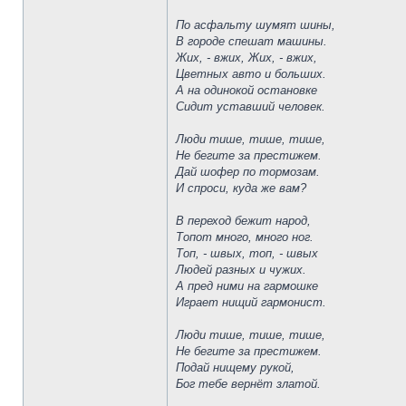
По асфальту шумят шины,
В городе спешат машины.
Жих, - вжих, Жих, - вжих,
Цветных авто и больших.
А на одинокой остановке
Сидит уставший человек.
Люди тише, тише, тише,
Не бегите за престижем.
Дай шофер по тормозам.
И спроси, куда же вам?
В переход бежит народ,
Топот много, много ног.
Топ, - швых, топ, - швых
Людей разных и чужих.
А пред ними на гармошке
Играет нищий гармонист.
Люди тише, тише, тише,
Не бегите за престижем.
Подай нищему рукой,
Бог тебе вернёт златой.