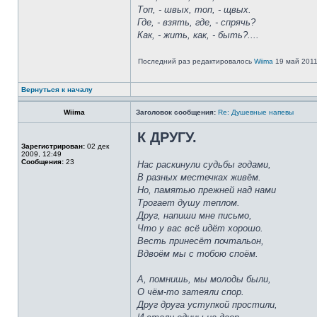
Топ, - швых, топ, - щвых.
Где, - взять, где, - спрячь?
Как, - жить, как, - быть?....
Последний раз редактировалось
Wiima
19 май 2011,
Вернуться к началу
Wiima
Заголовок сообщения:
Re: Душевные напевы
К ДРУГУ.
Зарегистрирован:
02 дек
2009, 12:49
Сообщения:
23
Нас раскинули судьбы годами,
В разных местечках живём.
Но, памятью прежней над нами
Трогает душу теплом.
Друг, напиши мне письмо,
Что у вас всё идёт хорошо.
Весть принесёт почтальон,
Вдвоём мы с тобою споём.
А, помнишь, мы молоды были,
О чём-то затеяли спор.
Друг друга уступкой простили,