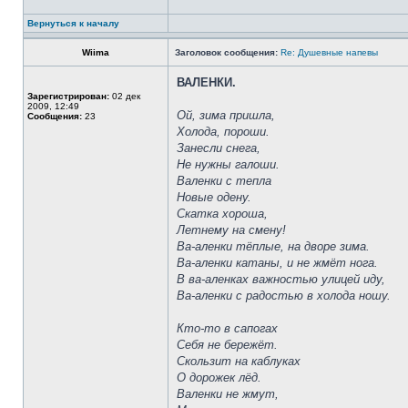
Вернуться к началу
Wiima
Заголовок сообщения:
Re: Душевные напевы
ВАЛЕНКИ.
Зарегистрирован:
02 дек
2009, 12:49
Ой, зима пришла,
Сообщения:
23
Холода, пороши.
Занесли снега,
Не нужны галоши.
Валенки с тепла
Новые одену.
Скатка хороша,
Летнему на смену!
Ва-аленки тёплые, на дворе зима.
Ва-аленки катаны, и не жмёт нога.
В ва-аленках важностью улицей иду,
Ва-аленки с радостью в холода ношу.
Кто-то в сапогах
Себя не бережёт.
Скользит на каблуках
О дорожек лёд.
Валенки не жмут,