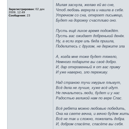
Милая заснула, желаю ей во сне,
Зарегистрирован:
02 дек
Чтоб любовь вернула и нашла в себе.
2009, 12:49
Утречком со сна, откроет письмецо,
Сообщения:
23
Будет на дорожку счастливо оно.
Пусть ещё лихое время подождёт.
Пусть вас ожидает добренький денёк.
Ну, а если горе иль беда пришла,
Поделитесь с другом, не держите зла
А, когда мне тоже будет тяжело,
Немного подарите вы своё добро.
И, дар откровенный я от вас приму
И уже наверно, зло переживу.
Над страною тучи хмурые плывут,
Всё дела не лучше, хуже всё идут.
Не печальтесь люди, будет и у нас
Радостью великой нам по вере Спас.
Всё ребята можно любовью победить,
Она на свете вечна, и вечно будем жить
Всё не так и сложно, пожелать добра.
И, добром спасёте, спасёте вы себя.