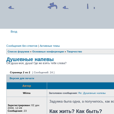
Вход
Сообщения без ответов
|
Активные темы
Список форумов
»
Основные конференции
»
Творчество
Душевные напевы
Ой душа моя, душа! Где же взять тебе слова?
Страница
2
из
2
[ Сообщений: 24 ]
Версия для печати
Автор
Wiima
Заголовок сообщения:
Re: Душевные напевы
Задумка была одна, а получилось, как вс
Зарегистрирован:
02 дек
2009, 12:49
Как жить? Как быть?
Сообщения:
23