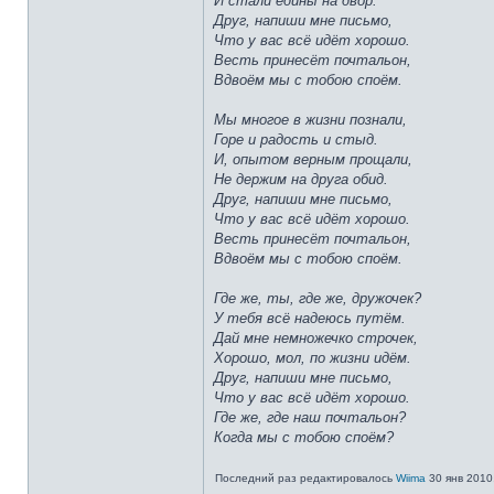
И стали едины на двор.
Друг, напиши мне письмо,
Что у вас всё идёт хорошо.
Весть принесёт почтальон,
Вдвоём мы с тобою споём.
Мы многое в жизни познали,
Горе и радость и стыд.
И, опытом верным прощали,
Не держим на друга обид.
Друг, напиши мне письмо,
Что у вас всё идёт хорошо.
Весть принесёт почтальон,
Вдвоём мы с тобою споём.
Где же, ты, где же, дружочек?
У тебя всё надеюсь путём.
Дай мне немножечко строчек,
Хорошо, мол, по жизни идём.
Друг, напиши мне письмо,
Что у вас всё идёт хорошо.
Где же, где наш почтальон?
Когда мы с тобою споём?
Последний раз редактировалось
Wiima
30 янв 2010,