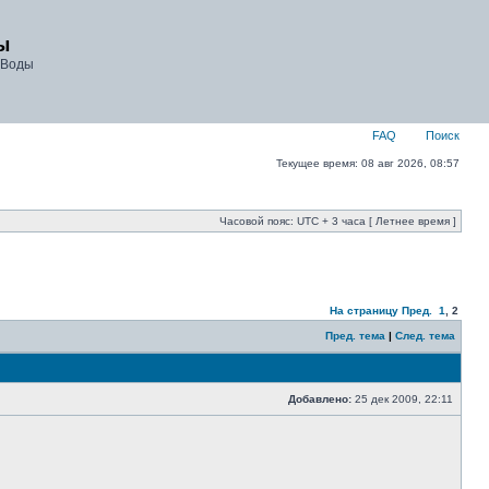
ы
 Воды
FAQ
Поиск
Текущее время: 08 авг 2026, 08:57
Часовой пояс: UTC + 3 часа [ Летнее время ]
На страницу
Пред.
1
,
2
Пред. тема
|
След. тема
Добавлено:
25 дек 2009, 22:11