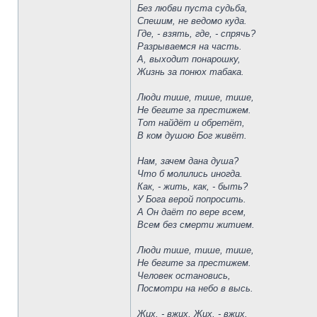
Без любви пуста судьба,
Спешим, не ведомо куда.
Где, - взять, где, - спрячь?
Разрываемся на часть.
А, выходит понарошку,
Жизнь за понюх табака.
Люди тише, тише, тише,
Не бегите за престижем.
Тот найдёт и обретёт,
В ком душою Бог живёт.
Нам, зачем дана душа?
Что б молились иногда.
Как, - жить, как, - быть?
У Бога верой попросить.
А Он даёт по вере всем,
Всем без смерти житием.
Люди тише, тише, тише,
Не бегите за престижем.
Человек остановись,
Посмотри на небо в высь.
Жих, - вжих, Жих, - вжих.