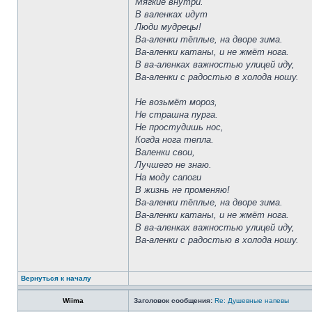
Мягкие внутри.
В валенках идут
Люди мудрецы!
Ва-аленки тёплые, на дворе зима.
Ва-аленки катаны, и не жмёт нога.
В ва-аленках важностью улицей иду,
Ва-аленки с радостью в холода ношу.
Не возьмёт мороз,
Не страшна пурга.
Не простудишь нос,
Когда нога тепла.
Валенки свои,
Лучшего не знаю.
На моду сапоги
В жизнь не променяю!
Ва-аленки тёплые, на дворе зима.
Ва-аленки катаны, и не жмёт нога.
В ва-аленках важностью улицей иду,
Ва-аленки с радостью в холода ношу.
Вернуться к началу
Wiima
Заголовок сообщения:
Re: Душевные напевы