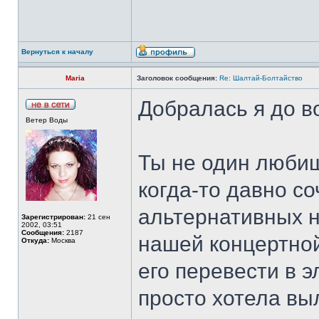
Вернуться к началу
Maria
Заголовок сообщения:
Re: Шалтай-Болтайство
Добралась я до в
Ветер Воды
Ты не один любиш
когда-то давно с
альтернативных н
Зарегистрирован:
21 сен
2002, 03:51
Сообщения:
2187
нашей концертно
Откуда:
Москва
его перевести в 
просто хотела выл