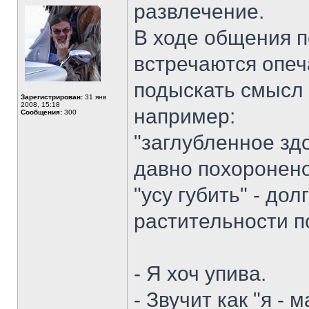
развлечение.
В ходе общения п
встречаются опеч
подыскать смысл
Зарегистрирован:
31 янв
2008, 15:18
например:
Сообщения:
300
"заглубленное здо
давно похоронен
"усу губить" - до
растительности п
- Я хоч упива.
- Звучит как "я - 