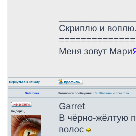
______________
Скриплю и воплю.
==============
Меня зовут Мари
Вернуться к началу
Salamura
Заголовок сообщения:
Re: Шалтай-Болтайство
Garret
Гвидорец
В чёрно-жёлтую п
волос