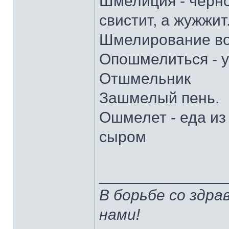
Шмелиция - черно
свистит, а жужжит
Шмелирование вол
Опошмелиться - у
Отшмельник
Зашмелый пень.
Ошмелет - еда из
сыром
______________
В борьбе со здр
нами!