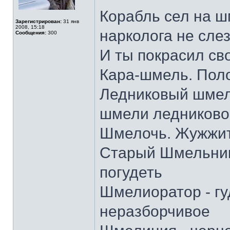
Корабль сел на ш
Зарегистрирован:
31 янв
2008, 15:18
нарколога не слез
Сообщения:
300
И ты покрасил св
Кара-шмель. Пол
Ледниковый шмел
шмели ледниково
Шмелочь. Жужжит
Старый Шмельник 
погудеть
Шмелиоратор - гу
неразборчивое