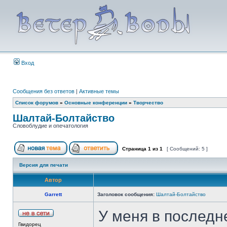
Вход
Сообщения без ответов
|
Активные темы
Список форумов
»
Основные конференции
»
Творчество
Шалтай-Болтайство
Словоблудие и опечатология
Страница
1
из
1
[ Сообщений: 5 ]
Версия для печати
Автор
Garrett
Заголовок сообщения:
Шалтай-Болтайство
У меня в последн
Гвидорец