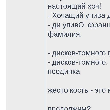
настоящий хоч!
- Хочащий упива 
- ди упивО. фран
фамилия.
- дисков-томного
- дисков-томного.
поединка
жесто кость - это
продолжим?