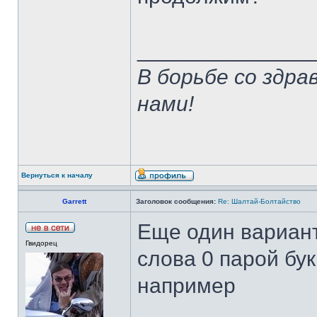
______________
В борьбе со здр
нами!
Вернуться к началу
Garrett
Заголовок сообщения:
Re: Шалтай-Болтайство
Еще один вариант
Гвидорец
слова 0 парой бук
например