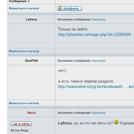
Сообщения:
6
Вернуться к началу
Lafresa
Заголовок сообщения:
Картинки
Только не бейте
http://photofile.ru/image.php?id=22395169
Вернуться к началу
DaniFilth
Заголовок сообщения:
Картинки
хе=)
а есть тема в первом разделе..
http://waterwind.ru/cgi-bin/ikonboard/t ... &
Вернуться к началу
Maria
Заголовок сообщения:
Картинки
Lafresa
, ну за что же бить-то?
Хороши
Ветер Воды
_________________