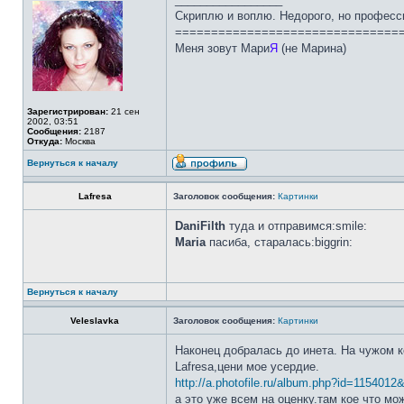
Скриплю и воплю. Недорого, но професс
===============================
Меня зовут Мари
Я
(не Марина)
Зарегистрирован:
21 сен
2002, 03:51
Сообщения:
2187
Откуда:
Москва
Вернуться к началу
Lafresa
Заголовок сообщения:
Картинки
DaniFilth
туда и отправимся:smile:
Maria
пасиба, старалась:biggrin:
Вернуться к началу
Veleslavka
Заголовок сообщения:
Картинки
Наконец добралась до инета. На чужом к
Lafresa,цени мое усердие.
http://a.photofile.ru/album.php?id=1154012
а это уже всем на оценку.там кое что мож