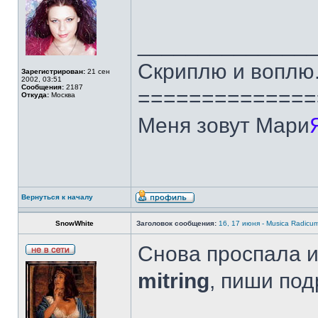
______________
Скриплю и воплю.
Зарегистрирован:
21 сен
2002, 03:51
Сообщения:
2187
==============
Откуда:
Москва
Меня зовут Мари
Вернуться к началу
SnowWhite
Заголовок сообщения:
16, 17 июня - Musica Radicu
Снова проспала и
mitring
, пиши под