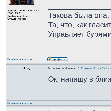
______________
Зарегистрирован:
09 фев
Такова была она,
2006, 15:21
Сообщения:
354
Откуда:
Москва
Та, что, как гласи
Управляет бурями
Вернуться к началу
mitring
Заголовок сообщения:
16, 17 июня - Musica Radicu
Ок, напишу в бл
Вернуться к началу
shadow
Заголовок сообщения:
16, 17 июня - Musica Radicu