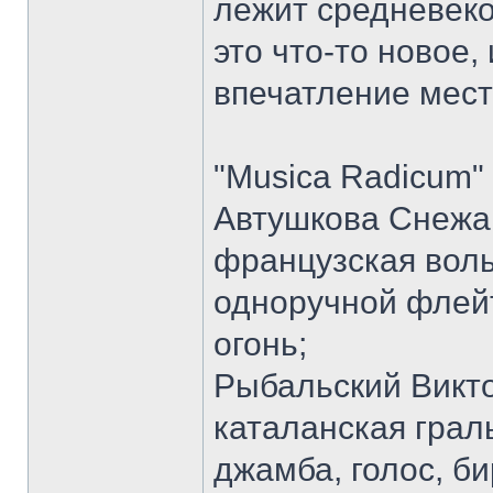
лежит средневеко
это что-то новое,
впечатление мес
"Musica Radicum" 
Автушкова Снежан
французская волы
одноручной флейто
огонь;
Рыбальский Викто
каталанская грал
джамба, голос, би