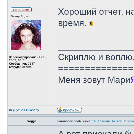
Хороший отчет, на
Ветер Воды
время.
______________
Скриплю и воплю.
Зарегистрирован:
21 сен
2002, 03:51
Сообщения:
2187
==============
Откуда:
Москва
Меня зовут Мари
Вернуться к началу
zargga
Заголовок сообщения:
16, 17 июня - Musica Radicu
А вот приехали б