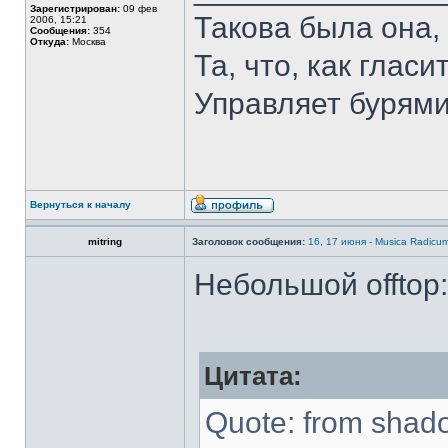
Зарегистрирован:
09 фев
Такова была она,
2006, 15:21
Сообщения:
354
Откуда:
Москва
Та, что, как гласи
Управляет бурями
Вернуться к началу
mitring
Заголовок сообщения:
16, 17 июня - Musica Radicu
Небольшой offtop:
Цитата:
Quote: from shad