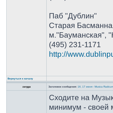
Паб "Дублин"
Старая Басманна
м."Бауманская", 
(495) 231-1171
http://www.dublinp
Вернуться к началу
zargga
Заголовок сообщения:
16, 17 июня - Musica Radicu
Cходите на Музык
минимум - своей 