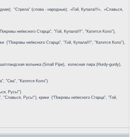
ная); "Стрела" (слова - народные); «Гой, Купала!!!», «Славься,
окровы небесного Старца", "Гой, Купала!!!", "Катится Коло"),
и ("Покровы небесного Старца", "Гой, Купала!!!", "Катится Коло"),
 шотландская волынка (Small Pipe), колесная лира (Hurdy-gurdy),
", "Сва", "Катится Коло")
ся, Русь!")
, "Славься, Русь!"), крики ("Покровы небесного Старца", "Гой,