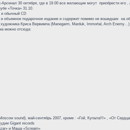
-Арсенал 30 октября, где в 19.00 все желающие могут приобрести его ,
убе «Точка» 31.10.
k и обычный CD
ое и объемное подарочное издание и содержит помимо не вошедших на о
 художника Криса Вервимпа (Manegarm, Marduk, Immortal, Arch Enemy…)
ома можно отсюда:
oscow sound), май-сентябрь 2007, кроме : «Гой, Купала!!!» , «От Сердца 
удии Gigant records
Lazar» и Маша «Scream»