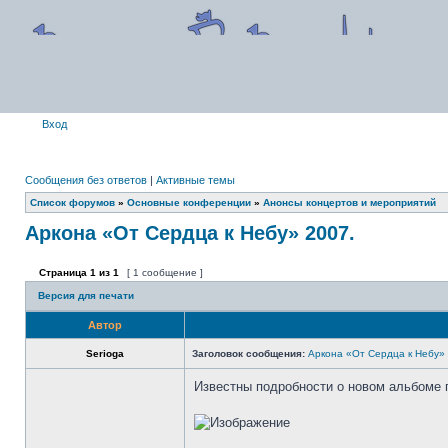
Вход
Сообщения без ответов
|
Активные темы
Список форумов
»
Основные конференции
»
Анонсы концертов и мероприятий
Аркона «От Сердца к Небу» 2007.
Страница
1
из
1
[ 1 сообщение ]
Версия для печати
Автор
Serioga
Заголовок сообщения:
Аркона «От Сердца к Небу»
Известны подробности о новом альбоме 