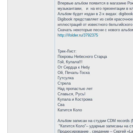
Впервые альбом появится в магазине Рок
музыкантами, и на его презентации в кл
Альбом будет издан в 2-х видах: digiboo
Digibook представляет из себя красочн
иллюстраций от известного бельгийского
Скачать некоторые песни с нового альб
http://ifolder.ru/3792375
Трек-Лист:
Покровы Небесного Старца
Гой, Купала!!!
От Сердца к Небу
Ой, Печаль-Тоска
Гутсулка
Стрела
Над пропастью лет
Славься, Русь!
Купала и Кострома
Сва
Катится Коло
Альбом записан на студии CDM records (M
"Катится Коло"– ударные записаны на ст
Продюсирование , сведение – Сергей «