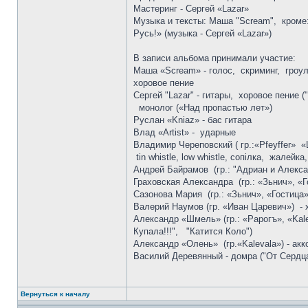
Мастеринг - Сергей «Lazar»
Музыка и тексты: Маша "Scream", кроме:
Русь!» (музыка - Сергей «Lazar»)
В записи альбома принимали участие:
Маша «Scream» - голос, скриминг, гроули
хоровое пение
Сергей "Lazar" - гитары, хоровое пение (
монолог («Над пропастью лет»)
Руслан «Kniaz» - бас гитара
Влад «Artist» - ударные
Владимир Череповский ( гр.:«Pfeyffer» «
tin whistle, low whistle, сопiлка, жалейк
Андрей Байрамов (гр.: "Адриан и Алексан
Граховская Александра (гр.: «Зьнич», «Г
Сазонова Мария (гр.: «Зьнич», «Гостица»
Валерий Наумов (гр. «Иван Царевич») - 
Александр «Шмель» (гр.: «Рарогъ», «Kale
Купала!!!", "Катится Коло")
Александр «Олень» (гр.«Kalevala») - акк
Василий Деревянный - домра ("От Сердц
Вернуться к началу