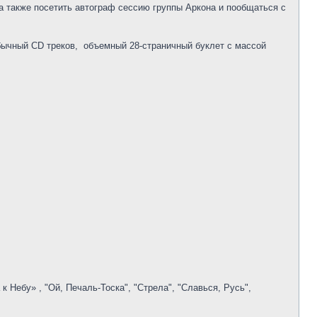
 а также посетить автограф сессию группы Аркона и пообщаться с
бычный CD треков, объемный 28-страничный буклет с массой
к Небу» , "Ой, Печаль-Тоска", "Стрела", "Славься, Русь",