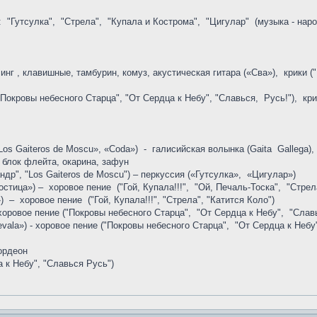
 "Гутсулка", "Стрела", "Купала и Кострома", "Цигулар" (музыка - народ
нг , клавишные, тамбурин, комуз, акустическая гитара («Сва»), крики ("П
"Покровы небесного Старца", "От Сердца к Небу", "Славься, Русь!"), крик
Los Gaiteros de Moscu», «Coda») - галисийская волынка (Gaita Gallega),
а, блок флейта, окарина, зафун
др", "Los Gaiteros de Moscu") – перкуссия («Гутсулка», «Цигулар»)
остица») – хоровое пение ("Гой, Купала!!!", "Ой, Печаль-Тоска", "Стрела
) – хоровое пение ("Гой, Купала!!!", "Стрела", "Катится Коло")
хоровое пение ("Покровы небесного Старца", "От Сердца к Небу", "Славь
vala») - хоровое пение ("Покровы небесного Старца", "От Сердца к Небу"
ордеон
а к Небу", "Славься Русь")