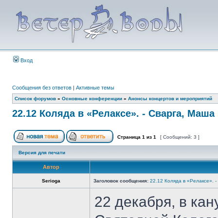
Вход
Сообщения без ответов
|
Активные темы
Список форумов
»
Основные конференции
»
Анонсы концертов и мероприятий
22.12 Коляда в «Релаксе». - Сварга, Маша
Страница
1
из
1
[ Сообщений: 3 ]
Версия для печати
Автор
Serioga
Заголовок сообщения:
22.12 Коляда в «Релаксе». 
22 декабря, в ка