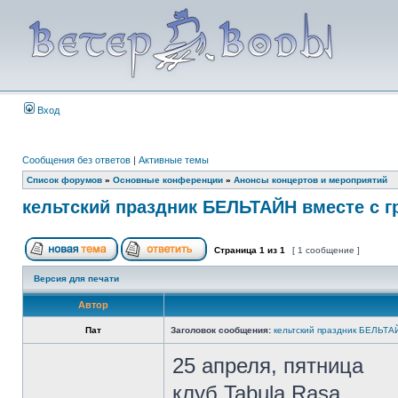
Вход
Сообщения без ответов
|
Активные темы
Список форумов
»
Основные конференции
»
Анонсы концертов и мероприятий
кельтский праздник БЕЛЬТАЙН вместе с г
Страница
1
из
1
[ 1 сообщение ]
Версия для печати
Автор
Пат
Заголовок сообщения:
кельтский праздник БЕЛЬТАЙ
25 апреля, пятница
клуб Tabula Rasa