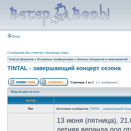
Вход
Сообщения без ответов
|
Активные темы
Список форумов
»
Основные конференции
»
Анонсы концертов и мероприятий
TINTAL - завершающий концерт сезона
Страница
1
из
1
[ 1 сообщение ]
Версия для печати
Автор
Пат
Заголовок сообщения:
TINTAL - завершающий конц
13 июня (пятница), 21.
летняя веранда под от