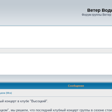
Ветер Вод
Форум группы Ветер
Сообщение
ком (Мск)
ый концерт в клубе "Высоцкий".
цком", мы решили, что последний клубный концерт группы в сезоне сто