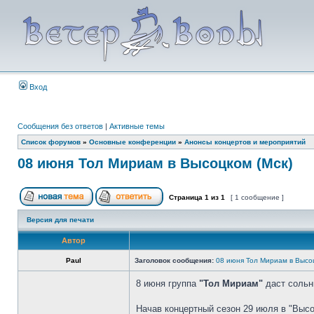
Вход
Сообщения без ответов
|
Активные темы
Список форумов
»
Основные конференции
»
Анонсы концертов и мероприятий
08 июня Тол Мириам в Высоцком (Мск)
Страница
1
из
1
[ 1 сообщение ]
Версия для печати
Автор
Paul
Заголовок сообщения:
08 июня Тол Мириам в Высоц
8 июня группа
"Тол Мириам"
даст сольн
Начав концертный сезон 29 июля в "Высо