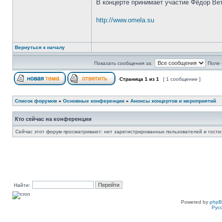
В концерте принимает участие Фёдор Вет
http://www.omela.su
Вернуться к началу
Показать сообщения за:
Поле 
Страница
1
из
1
[ 1 сообщение ]
Список форумов
»
Основные конференции
»
Анонсы концертов и мероприятий
Кто сейчас на конференции
Сейчас этот форум просматривают: нет зарегистрированных пользователей и гости:
Найти:
Powered by
php
Рус