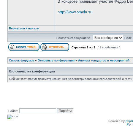
В концерте принимает участие Фёдор Вет
http://www.omela.su
Вернуться к началу
Показать сообщения за:
Поле 
Страница
1
из
1
[ 1 сообщение ]
Список форумов
»
Основные конференции
»
Анонсы концертов и мероприятий
Кто сейчас на конференции
Сейчас этот форум просматривают: нет зарегистрированных пользователей и гости:
Найти:
Powered by
php
Рус