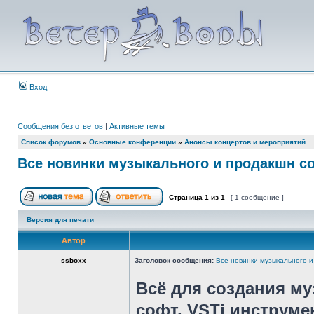
Вход
Сообщения без ответов
|
Активные темы
Список форумов
»
Основные конференции
»
Анонсы концертов и мероприятий
Все новинки музыкального и продакшн с
Страница
1
из
1
[ 1 сообщение ]
Версия для печати
Автор
ssboxx
Заголовок сообщения:
Все новинки музыкального 
Всё для создания м
софт, VSTi инструме