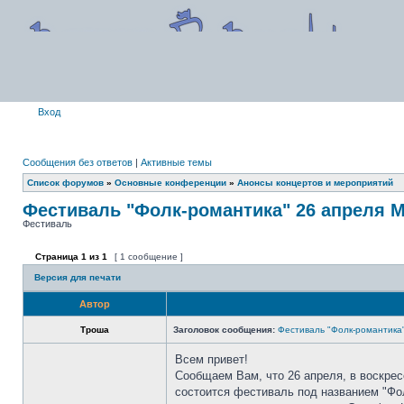
Вход
Сообщения без ответов
|
Активные темы
Список форумов
»
Основные конференции
»
Анонсы концертов и мероприятий
Фестиваль "Фолк-романтика" 26 апреля М
Фестиваль
Страница
1
из
1
[ 1 сообщение ]
Версия для печати
Автор
Троша
Заголовок сообщения:
Фестиваль "Фолк-романтика"
Всем привет!
Сообщаем Вам, что 26 апреля, в воскресе
состоится фестиваль под названием "Фо