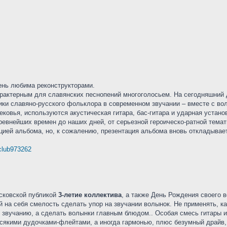
ень любима реконструкторами.
актерным для славянских песнопений многоголосьем. На сегодняшний де
ики славяно-русского фольклора в современном звучании – вместе с во
ковья, используются акустическая гитара, бас-гитара и ударная уста
древнейших времен до наших дней, от серьезной героическо-ратной темат
цией альбома, но, к сожалению, презентация альбома вновь откладывае
/club973262
осковской публикой
3-летие коллектива
, а также День Рождения своего
й на себя смелость сделать упор на звучании волынок. Не применять, 
 звучанию, а сделать волынки главным блюдом.. Особая смесь гитары и
сякими дудочками-флейтами, а иногда гармонью, плюс безумный драйв, 