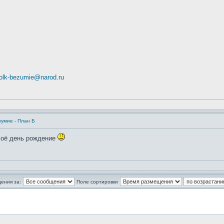
folk-bezumie@narod.ru
зумие - План Б
моё день рождение
ения за:
Поле сортировки