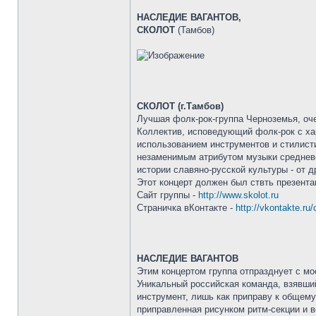
НАСЛЕДИЕ ВАГАНТОВ,
СКОЛОТ
(Тамбов)
СКОЛОТ (г.Тамбов)
Лучшая фолк-рок-группа Черноземья, оч
Коллектив, исповедующий фолк-рок с хар
использованием инструментов и стилист
незаменимым атрибутом музыки средневе
истории славяно-русской культуры - от 
Этот концерт должен был ствть презента
Сайт группы -
http://www.skolot.ru
Страничка вКонтакте -
http://vkontakte.ru
НАСЛЕДИЕ ВАГАНТОВ
Этим концертом группа отпразднует с м
Уникальный российская команда, взявши
инструмент, лишь как приправу к общему
приправленная рисунком ритм-секции и в