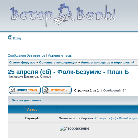
Вход
Сообщения без ответов
|
Активные темы
Список форумов
»
Основные конференции
»
Анонсы концертов и мероприятий
25 апреля (сб) - Фолк-Безумие - План Б
Наследие Вагантов, Сколот
Страница
1
из
1
[ Сообщений: 2 ]
Версия для печати
Автор
ВарварЪ
Заголовок сообщения:
25 апреля (сб) - Фолк-Безум