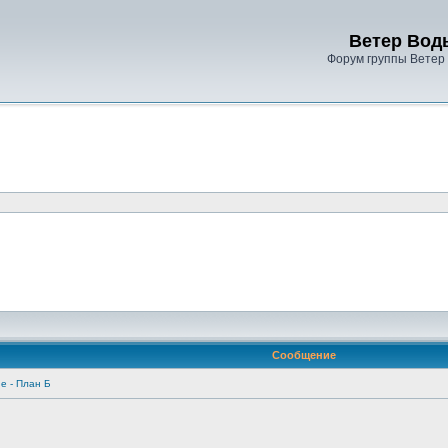
Ветер Вод
Форум группы Ветер
Сообщение
ие - План Б