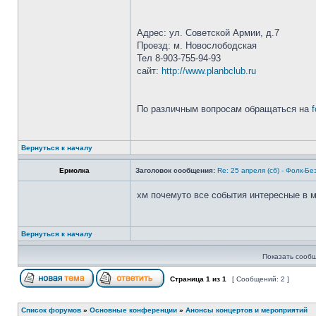
Адрес: ул. Советской Армии, д.7
Проезд: м. Новослободская
Тел 8-903-755-94-93
сайт:
http://www.planbclub.ru
По различным вопросам обращаться на
Вернуться к началу
Ермолка
Заголовок сообщения:
Re: 25 апреля (сб) - Фолк-Бе
хм почемуто все события интересные в 
Вернуться к началу
Показать сообщ
Страница
1
из
1
[ Сообщений: 2 ]
Список форумов
»
Основные конференции
»
Анонсы концертов и мероприятий