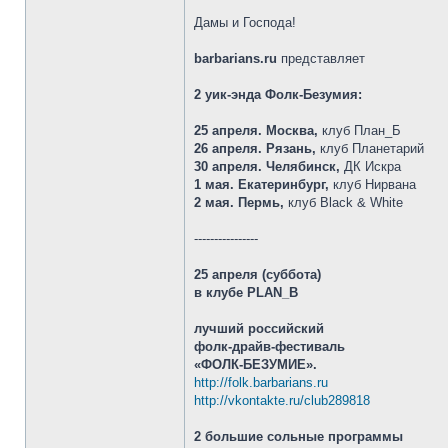
Дамы и Господа!
barbarians.ru
представляет
2 уик-энда Фолк-Безумия:
25 апреля. Москва,
клуб План_Б
26 апреля. Рязань,
клуб Планетарий
30 апреля. Челябинск,
ДК Искра
1 мая. Екатеринбург,
клуб Нирвана
2 мая. Пермь,
клуб Black & White
----------------
25 апреля (суббота)
в клубе PLAN_B
лучший российский
фолк-драйв-фестиваль
«ФОЛК-БЕЗУМИЕ».
http://folk.barbarians.ru
http://vkontakte.ru/club289818
2 большие сольные программы