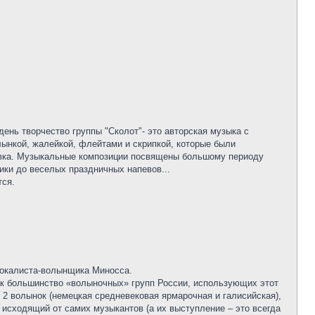
нь творчество группы "Сколот"- это авторская музыка с
лынкой, жалейкой, флейтами и скрипкой, которые были
новка. Музыкальные композиции посвящены большому периоду
ики до веселых праздничных напевов...
тся.
 вокалиста-волынщика Миносса.
как большинство «волыночных» групп России, использующих этот
 2 волынок (немецкая средневековая ярмарочная и галисийская),
исходящий от самих музыкантов (а их выступление – это всегда