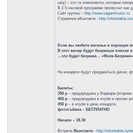
шоу) – это те компоненты, которые покор
В 2.5-часовой программе прозвучат как 
Сайт группы –
http://www.vagantmusic.ru
Страничка вКонтакте -
http://vkontakte.ru
Если вы любите веселье и хорошую му
В этот вечер будут безумные пляски 
…это будет безумие… «Фолк-Безумие»
На концерте будут продаваться диски, фу
Билеты:
350 р
– предпродажа у Варвара (вторник 
400 р
– предпродажа в клубе и прочих ро
450 р
– в клубе в день концерта
фотосъёмка – БЕСПЛАТНО
Начало – 18.30
Встреча
Вконтакте
-
http://vkontakte.ru/