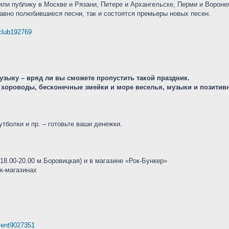
или публику в Москве и Рязани, Питере и Архангельске, Перми и Воронеж
давно полюбившиеся песни, так и состоятся премьеры новых песен.
/club192769
зыку – вряд ли вы сможете пропустить такой праздник.
и хороводы, бесконечные змейки и море веселья, музыки и позитивн
тболки и пр. – готовьте ваши денежки.
18.00-20.00 м.Боровицкая) и в магазине «Рок-Бункер»
к-магазинах
event9027351