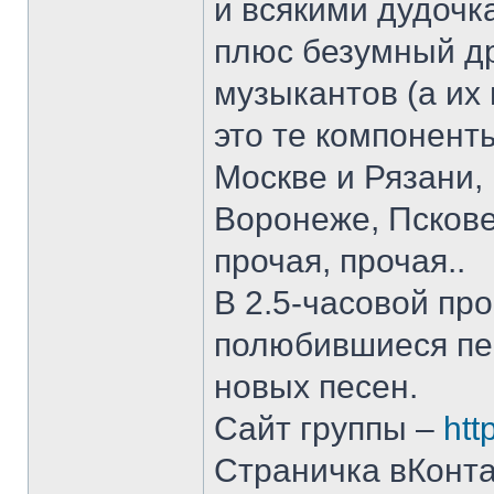
и всякими дудочк
плюс безумный др
музыкантов (а их 
это те компонент
Москве и Рязани,
Воронеже, Пскове
прочая, прочая..
В 2.5-часовой пр
полюбившиеся пес
новых песен.
Сайт группы –
htt
Страничка вКонта