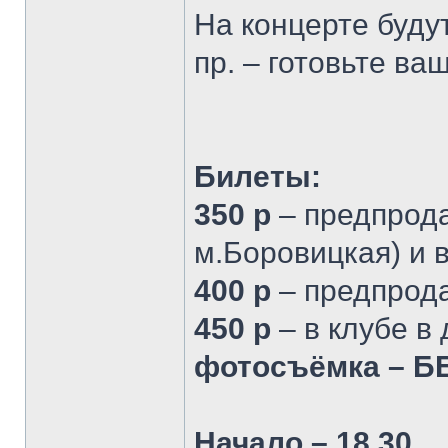
На концерте буду
пр. – готовьте ва
Билеты:
350 р
– предпрода
м.Боровицкая) и 
400 р
– предпрода
450 р
– в клубе в
фотосъёмка – 
Начало – 18.30