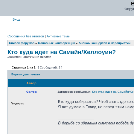
Фору
Вход
Сообщения без ответов
|
Активные темы
Список форумов
»
Основные конференции
»
Анонсы концертов и мероприятий
Кто куда идет на Самайн/Хеллоуин?
делимся паролями и явками
Страница
1
из
1
[ Сообщений: 2 ]
Версия для печати
Автор
Garrett
Заголовок сообщения:
Кто куда идет на Самайн/Х
Кто куда собирается? Чтоб знать где ког
Гвидорец
Я вот думаю в Точку, но перед этим нам
_________________
В борьбе со здравым смыслом победа бу