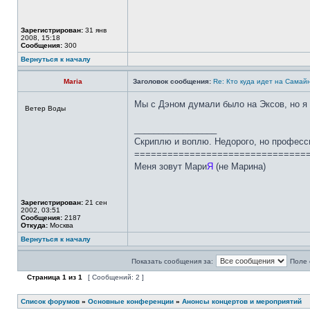
Зарегистрирован:
31 янв
2008, 15:18
Сообщения:
300
Вернуться к началу
Maria
Заголовок сообщения:
Re: Кто куда идет на Самай
Мы с Дэном думали было на Эксов, но я 
Ветер Воды
_________________
Скриплю и воплю. Недорого, но професс
===============================
Меня зовут Мари
Я
(не Марина)
Зарегистрирован:
21 сен
2002, 03:51
Сообщения:
2187
Откуда:
Москва
Вернуться к началу
Показать сообщения за:
Поле 
Страница
1
из
1
[ Сообщений: 2 ]
Список форумов
»
Основные конференции
»
Анонсы концертов и мероприятий