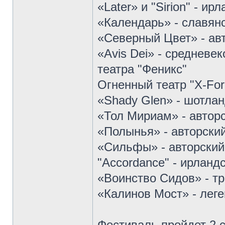
«Later» и "Sirion" - и
«Календарь» - славян
«Северный Цвет» - ав
«Avis Dei» - средневе
театра "Феникс"
Огненный театр "X-For
«Shady Glen» - шотла
«Тол Мириам» - автор
«Полынья» - авторски
«Сильфы» - авторский
"Accordance" - ирландс
«Воинство Сидов» - т
«Калинов Мост» - леге
Фестиваль пройдет 2 с