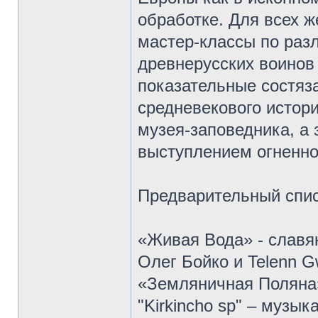
обработке. Для всех 
мастер-классы по раз
древнерусских воинов
показательные состяз
средневекового истор
музея-заповедника, а
выступлением огненног
Предварительный спис
«Живая Вода» - славя
Олег Бойко и Telenn G
«Земляничная Поляна»
"Kirkincho sp" – музы