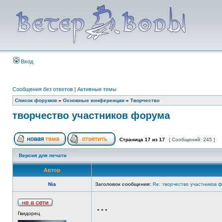
Вход
Сообщения без ответов
|
Активные темы
Список форумов
»
Основные конференции
»
Творчество
творчество участников форума
Страница
17
из
17
[ Сообщений: 245 ]
Версия для печати
Автор
Nia
Заголовок сообщения:
Re: творчество участников 
...
Гвидорец