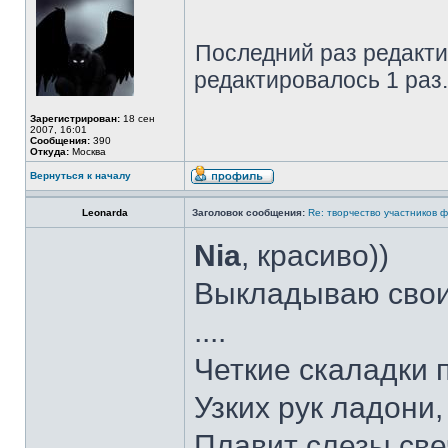
Последний раз редакт
редактировалось 1 раз.
Зарегистрирован:
18 сен
2007, 16:01
Сообщения:
390
Откуда:
Москва
Вернуться к началу
Leonarda
Заголовок сообщения:
Re: творчество участников 
Nia
, красиво))
Выкладываю свои 
....
Четкие скаладки 
Узких рук ладони,
Плавит слезы све