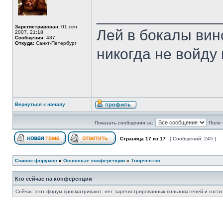
______________
Зарегистрирован:
01 сен
Лей в бокалы вино
2007, 21:18
Сообщения:
437
Откуда:
Санкт-Петербург
никогда не войду 
Вернуться к началу
Показать сообщения за:
Поле 
Страница
17
из
17
[ Сообщений: 245 ]
Список форумов
»
Основные конференции
»
Творчество
Кто сейчас на конференции
Сейчас этот форум просматривают: нет зарегистрированных пользователей и гости: