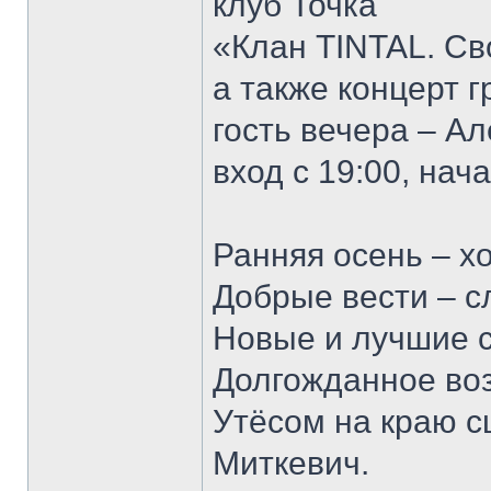
клуб Точка
«Клан TINTAL. Св
а также концерт г
гость вечера – А
вход с 19:00, нач
Ранняя осень – х
Добрые вести – с
Новые и лучшие с
Долгожданное во
Утёсом на краю с
Миткевич.