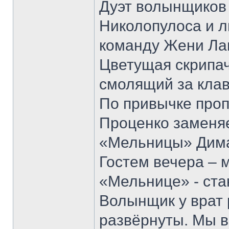
Дуэт волынщиков
Николопулоса и 
команду Жени Ла
Цветущая скрипач
смолящий за кла
По привычке про
Проценко заменя
«Мельницы» Дима
Гостем вечера – 
«Мельнице» - ста
Волынщик у врат 
развёрнуты. Мы 