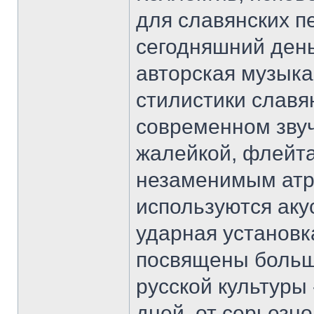
для славянских п
сегодняшний день
авторская музыка
стилистики славя
современном звуч
жалейкой, флейта
незаменимым атр
используются акус
ударная установ
посвящены больш
русской культуры
дней, от серьезн