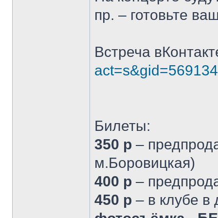
пр. – готовьте ва
Встреча вКонтакт
act=s&gid=56913
Билеты:
350 р
– предпрода
м.Боровицкая)
400 р
– предпрода
450 р
– в клубе в