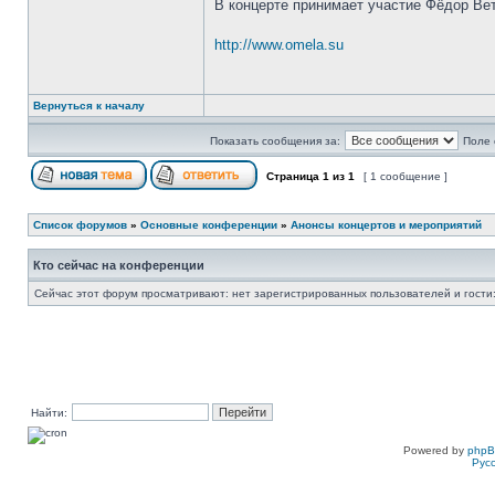
В концерте принимает участие Фёдор Вет
http://www.omela.su
Вернуться к началу
Показать сообщения за:
Поле 
Страница
1
из
1
[ 1 сообщение ]
Список форумов
»
Основные конференции
»
Анонсы концертов и мероприятий
Кто сейчас на конференции
Сейчас этот форум просматривают: нет зарегистрированных пользователей и гости:
Найти:
Powered by
php
Рус