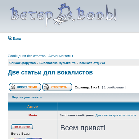
Вход
Сообщения без ответов
|
Активные темы
Список форумов
»
Библиотека музыканта
»
Комната отдыха
Две статьи для вокалистов
Страница
1
из
1
[ 1 сообщение ]
Версия для печати
Автор
Maria
Заголовок сообщения:
Две статьи для вокалистов
Всем привет!
Ветер Воды