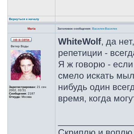
Вернуться к началу
Maria
Заголовок сообщения:
Василек-Василек
WhiteWolf
, да не
Ветер Воды
репетиции - всег
Я ж говорю - если
смело искать мыло
нибудь один всегд
Зарегистрирован:
21 сен
2002, 03:51
Сообщения:
2187
время, когда мог
Откуда:
Москва
______________
Скриплю и воплю.