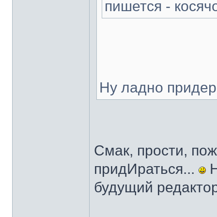
пишется - косячо
Ну ладно придер
Смак, прости, по
придИраться...
Н
будущий редактор.