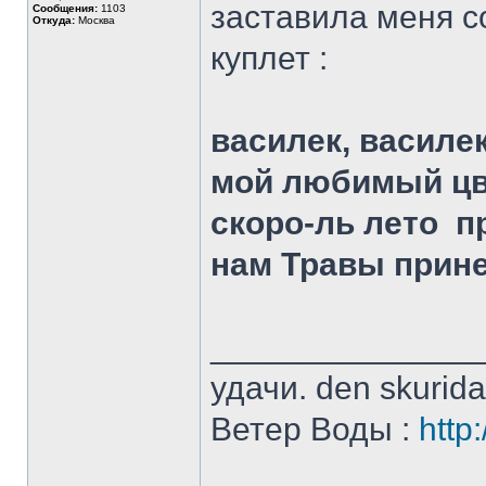
заставила меня со
Сообщения:
1103
Откуда:
Москва
куплет :
василек, василек
мой любимый цв
скоро-ль лето п
нам Травы прин
______________
удачи. den skurid
Ветер Воды :
http