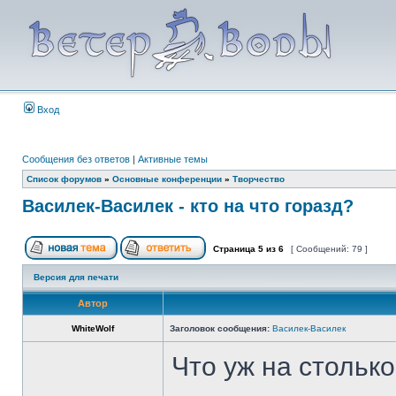
Вход
Сообщения без ответов
|
Активные темы
Список форумов
»
Основные конференции
»
Творчество
Василек-Василек - кто на что горазд?
Страница
5
из
6
[ Сообщений: 79 ]
Версия для печати
Автор
WhiteWolf
Заголовок сообщения:
Василек-Василек
Что уж на стольк