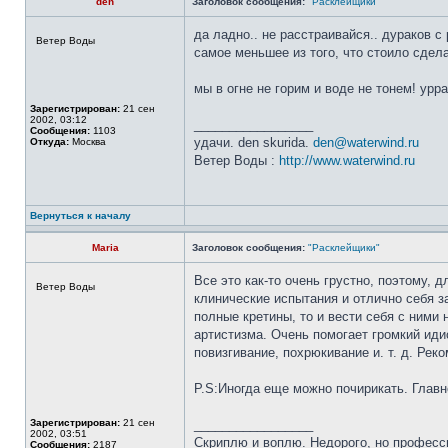
den
Заголовок сообщения:
"Расклейщики"
да ладно.. не расстраивайся.. дураков с
Ветер Воды
самое меньшее из того, что стоило сдела
мы в огне не горим и воде не тонем! урра
Зарегистрирован:
21 сен
2002, 03:12
_________________
Сообщения:
1103
удачи. den skurida.
den@waterwind.ru
Откуда:
Москва
Ветер Воды :
http://www.waterwind.ru
Вернуться к началу
Maria
Заголовок сообщения:
"Расклейщики"
Все это как-то очень грустно, поэтому
Ветер Воды
клинические испытания и отлично себя 
полные кретины, то и вести себя с ними 
артистизма. Очень помогает громкий иди
повизгивание, похрюкивание и. т. д. Рек
P.S:Иногда еще можно почирикать. Глав
Зарегистрирован:
21 сен
_________________
2002, 03:51
Скриплю и воплю. Недорого, но професс
Сообщения:
2187