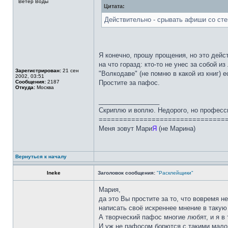
Ветер Воды
Цитата:
Действительно - срывать афиши со стен
Я конечно, прошу прощения, но это дейс
на что горазд: кто-то не унес за собой и
Зарегистрирован:
21 сен
"Волкодаве" (не помню в какой из книг) 
2002, 03:51
Сообщения:
2187
Простите за пафос.
Откуда:
Москва
_________________
Скриплю и воплю. Недорого, но професс
===============================
Меня зовут Мари
Я
(не Марина)
Вернуться к началу
Ineke
Заголовок сообщения:
"Расклейщики"
Мария,
да это Вы простите за то, что вовремя н
написать своё искреннее мнение в такую 
А творческий пафос многие любят, и я в 
И уж не пафосом борются с такими малол