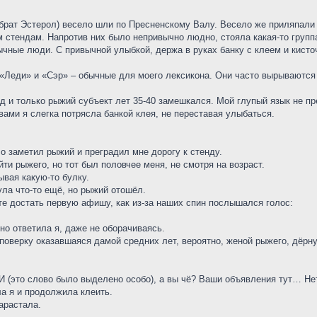
 брат Эстерол) весело шли по Пресненскому Валу. Весело же приляпали
стендам. Напротив них было непривычно людно, стояла какая-то группа
чные люди. С привычной улыбкой, держа в руках банку с клеем и кисто
 «Леди» и «Сэр» – обычные для моего лексикона. Они часто вырываются
д и только рыжий субъект лет 35-40 замешкался. Мой глупый язык не п
вами я слегка потрясла банкой клея, не переставая улыбаться.
ело заметил рыжий и преградил мне дорогу к стенду.
йти рыжего, но тот был половчее меня, не смотря на возраст.
ывая какую-то булку.
ла что-то ещё, но рыжий отошёл.
те достать первую афишу, как из-за наших спин послышался голос:
но ответила я, даже не оборачиваясь.
 поверку оказавшаяся дамой средних лет, вероятно, женой рыжего, дёрну
 (это слово было выделено особо), а вы чё? Ваши объявления тут… Нет 
ла я и продолжила клеить.
арастала.