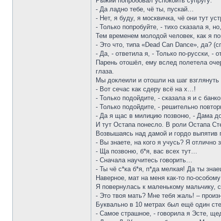
Рыжий попробовал успокоить супругу:
- Да ладно тебе, чё ты, пускай…
- Нет, я буду, я москвичка, чё они тут у
- Только попробуйте, - тихо сказала я, 
Тем временем молодой человек, как я п
- Это что, типа «Dead Can Dance», да? (
- Да, - ответила я, - Только по-русски,
Парень отошёл, ему вслед полетела очер
глаза.
Мы доклеили и отошли на шаг взглянуть 
- Вот сечас как сдеру всё на х…!
- Только подойдите, - сказала я и с бан
- Только подойдите, - решительно повтор
- Да я щас в милицию позвоню, - Дама д
И тут Остапа понесло. В роли Остапа Ст
Возвышаясь над дамой и гордо выпятив г
- Вы знаете, на кого я учусь? Я отлично 
- Ща позвоню, б*я, вас всех тут…
- Сначала научитесь говорить…
- Ты чё с*ка б*я, п*да мелкая! Да ты зна
Наверное, мат на меня как-то по-особом
Я повернулась к маленькому мальчику, 
- Это твоя мать? Мне тебя жаль! – прои
Буквально в 10 метрах был ещё один сте
- Самое страшное, - говорила я Эсте, щ