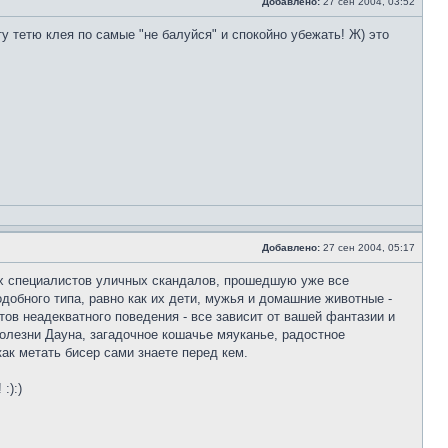
Добавлено:
27 сен 2004, 03:52
ту тетю клея по самые "не балуйся" и спокойно убежать! Ж) это
Добавлено:
27 сен 2004, 05:17
ших специалистов уличных скандалов, прошедшую уже все
добного типа, равно как их дети, мужья и домашние животные -
нтов неадекватного поведения - все зависит от вашей фантазии и
болезни Дауна, загадочное кошачье мяуканье, радостное
 как метать бисер сами знаете перед кем.
!
:):)