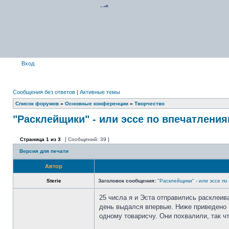
Вход
Сообщения без ответов
|
Активные темы
Список форумов
»
Основные конференции
»
Творчество
"Расклейщики" - или эссе по впечатлени
Страница
1
из
3
[ Сообщений: 39 ]
Версия для печати
Автор
Sterie
Заголовок сообщения:
"Расклейщики" - или эссе п
25 числа я и Эста отправились расклеив
день выдался впервые. Ниже приведено Э
одному товарисчу. Они похвалили, так ч