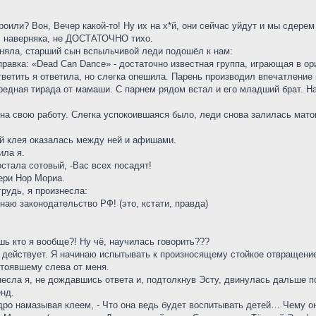
строили? Вон, Вечер какой-то! Ну их на х*й, они сейчас уйдут и мы сдере
но, наверняка, не ДОСТАТОЧНО тихо.
оняла, старший сын вспыльчивой леди подошёл к нам:
справка: «Dead Can Dance» - достаточно известная группа, играющая в о
 - ответить я ответила, но слегка опешила. Парень производил впечатлени
едная тирада от мамаши. С парнем рядом встал и его младший брат. На
на свою работу. Слегка успокоившаяся было, леди снова залилась мато
кой клея оказалась между ней и афишами.
ила я.
остала сотовый, -Вас всех посадят!
ери Нор Мориа.
рудь, я произнесла:
знаю законодательство РФ! (это, кстати, правда)
ешь кто я вообще?! Ну чё, научилась говорить???
у действует. Я начинаю испытывать к произносящему стойкое отвращение
стоявшему слева от меня.
знесла я, не дождавшись ответа и, подтолкнув Эсту, двинулась дальше п
нд.
едро намазывая клеем, - Что она ведь будет воспитывать детей… Чему о