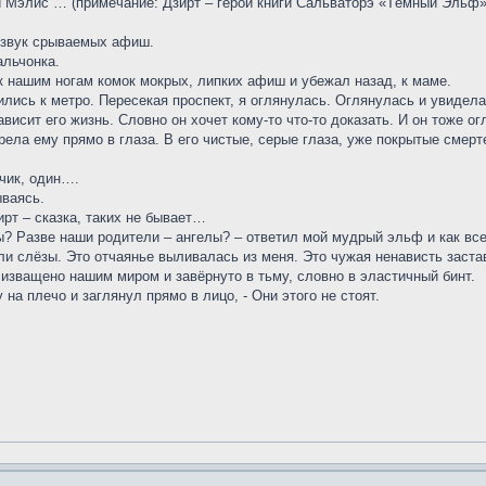
и Мэлис … (примечание: Дзирт – герой книги Сальваторэ «Тёмный Эльф»
 звук срываемых афиш.
альчонка.
 к нашим ногам комок мокрых, липких афиш и убежал назад, к маме.
лись к метро. Пересекая проспект, я оглянулась. Оглянулась и увидела,
висит его жизнь. Словно он хочет кому-то что-то доказать. И он тоже о
рела ему прямо в глаза. В его чистые, серые глаза, уже покрытые смерт
ьчик, один….
ываясь.
зирт – сказка, таких не бывает…
ты? Разве наши родители – ангелы? – ответил мой мудрый эльф и как все
и слёзы. Это отчаянье выливалась из меня. Это чужая ненависть застав
е изващено нашим миром и завёрнуто в тьму, словно в эластичный бинт.
 на плечо и заглянул прямо в лицо, - Они этого не стоят.