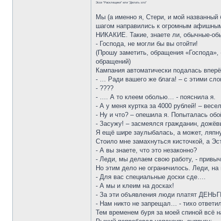
Эссе "Расклещики" или "Делать зло"
Мы (а именно я, Стери, и мой названный
шагом направились к огромным афишным 
НИКАКИЕ. Такие, знаете ли, обычные-обы
- Господа, не могли бы вы отойти!
(Прошу заметить, обращения «Господа»,
обращений)
Кампания автоматически подалась вперё
- … Ради вашего же блага! – с этими сло
- ????
- …. А то клеем оболью… - пояснила я.
- А у меня куртка за 4000 рублей! – вес
- Ну и что? – опешила я. Попыталась обо
- Засужу! – засмеялся гражданин, дожёв
Я ещё шире заулыбалась, а может, ляпну
Стоило мне замахнуться кисточкой, а Эс
- А вы знаете, что это незаконно?
- Леди, мы делаем свою работу, - привыч
Но этим дело не ограничилось. Леди, на
- Для вас специальные доски сде….
- А мы и клеим на досках!
- За эти объявления люди платят ДЕНЬГИ
- Нам никто не запрещал… - тихо ответи
Тем временем буря за моей спиной всё н