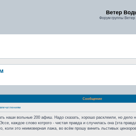
Ветер Вод
Форум группы Ветер
ям
Сообщение
о впечатлениям
ать наши вольные 200 афиш. Надо сказать, хорошо расклеили, но дело не
ссе, каждое слово котрого - чистая правда и случилась она (эта правда
то, коли это неимоверная лажа, во всём прошу винить льстивых цензоро