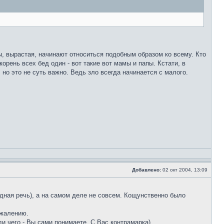
ды, вырастая, начинают относиться подобным образом ко всему. Кто
корень всех бед один - вот такие вот мамы и папы. Кстати, в
но это не суть важно. Ведь зло всегда начинается с малого.
Добавлено:
02 окт 2004, 13:09
бодная речь), а на самом деле не совсем. Кощунственно было
ожалению.
и чего - Вы сами понимаете. С Вас контрамарка)