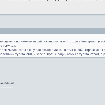
 не оценила положение вещей, наивно полагая что здесь free speech (св
ю тему, да.
в том числе, только он у вас остался лишь на этих онлайн-страницах, к
олетними хулиганами, и эссе пишут не ради борьбы с хулиганством, а р
ионально!
========