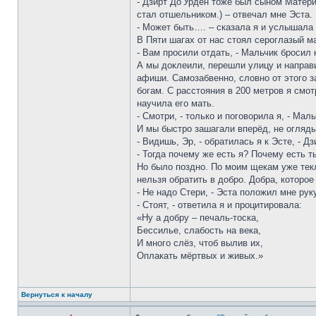
- Дзирт До’Урден тоже был сыном Матер
стал отшельником.) – отвечал мне Эста.
- Может быть…. – сказала я и услышала
В Пяти шагах от нас стоял сероглазый м
- Вам просили отдать, - Мальчик бросил
А мы доклеили, перешли улицу и направи
афиши. Самозабвенно, словно от этого за
богам. С расстояния в 200 метров я смот
научила его мать.
- Смотри, - только и поговорила я, - Мал
И мы быстро зашагали вперёд, не огляд
- Видишь, Эр, - обратилась я к Эсте, - Д
- Тогда почему же есть я? Почему есть 
Но было поздно. По моим щекам уже текл
нельзя обратить в добро. Добра, которо
- Не надо Стери, - Эста положил мне руку
- Стоят, - ответила я и процитировала:
«Ну а добру – печаль-тоска,
Бессилье, слабость на века,
И много слёз, чтоб вылив их,
Оплакать мёртвых и живых.»
Вернуться к началу