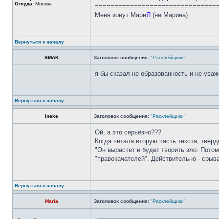
Откуда:
Москва
===============================
Меня зовут Мари
Я
(не Марина)
Вернуться к началу
SMAK
Заголовок сообщения:
"Расклейщики"
я бы сказал не образованность и не уваж
Вернуться к началу
Ineke
Заголовок сообщения:
"Расклейщики"
Ой, а это серьёзно???
Когда читала вторую часть текста, твёрд
"Он вырастет и будет творить зло. Потом
"правокачателей". Действительно - срыва
Вернуться к началу
Maria
Заголовок сообщения:
"Расклейщики"