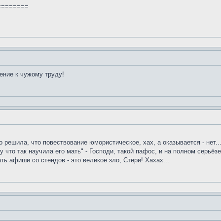
========
ение к чужому труду!
о решила, что повествование юмористическое, хах, а оказывается - нет..
у что так научила его мать" - Господи, такой пафос, и на полном серьё
ть афиши со стендов - это великое зло, Стери! Хахах...