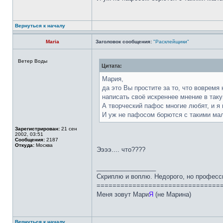
Вернуться к началу
Maria
Заголовок сообщения:
"Расклейщики"
Ветер Воды
Цитата:
Мария,
да это Вы простите за то, что вовремя
написать своё искреннее мнение в таку
А творческий пафос многие любят, и я 
И уж не пафосом борются с такими мал
Зарегистрирован:
21 сен
2002, 03:51
Сообщения:
2187
Откуда:
Москва
Ээээ.... что????
_________________
Скриплю и воплю. Недорого, но професс
===============================
Меня зовут Мари
Я
(не Марина)
Вернуться к началу