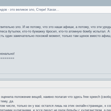
дов - это великое зло, Стери! Хахах...
твительно зло. И не потому, что это наши афиши, а потому, что эти уро
з леса бутылки, кто-то бумажку бросил, кто-то атомную бомбу испытал. А 
есть один замечательно похожий момент, только там щенок вместо афиш, 
ионально!
========
е оценила положение вещей, наивно полагая что здесь free speech (сво
тему, да.
том числе, только он у вас остался лишь на этих онлайн-страницах, к с
етними хулиганами, и эссе пишут не ради борьбы с хулиганством, а рад