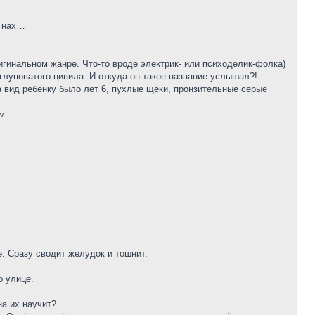
м нах…
ригинальном жанре. Что-то вроде электрик- или психоделик-фолка)
е глуповатого цивила. И откуда он такое название услышал?!
 вид ребёнку было лет 6, пухлые щёки, пронзительные серые
м:
. Сразу сводит желудок и тошнит.
о улице.
на их научит?