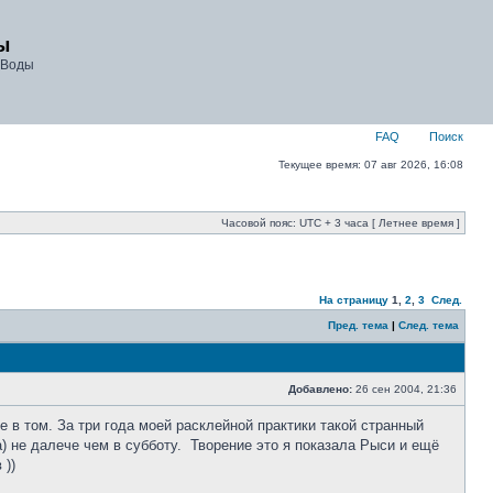
ы
 Воды
FAQ
Поиск
Текущее время: 07 авг 2026, 16:08
Часовой пояс: UTC + 3 часа [ Летнее время ]
На страницу
1
,
2
,
3
След.
Пред. тема
|
След. тема
Добавлено:
26 сен 2004, 21:36
 в том. За три года моей расклейной практики такой странный
) не далече чем в субботу. Творение это я показала Рыси и ещё
в
))