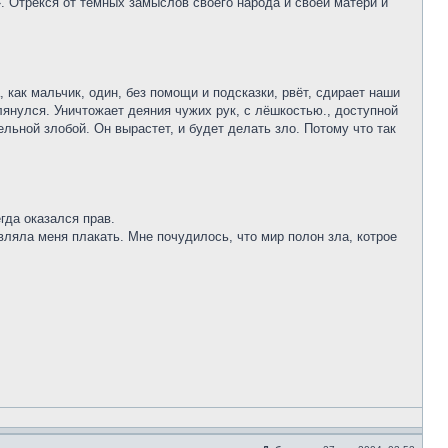
. Отрёкся от тёмных замыслов своего народа и своей матери и
 как мальчик, один, без помощи и подсказки, рвёт, сдирает наши
глянулся. Уничтожает деяния чужих рук, с лёшкостью., доступной
ельной злобой. Он вырастет, и будет делать зло. Потому что так
гда оказался прав.
ляла меня плакать. Мне почудилось, что мир полон зла, котрое