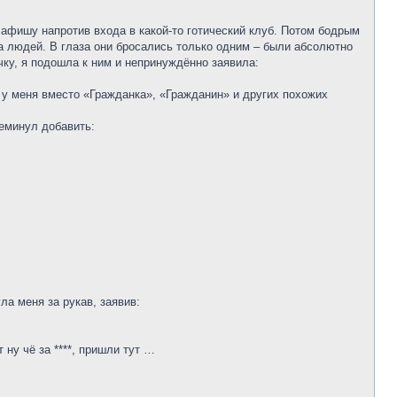
 афишу напротив входа в какой-то готический клуб. Потом бодрым
 людей. В глаза они бросались только одним – были абсолютно
чку, я подошла к ним и непринуждённо заявила:
 у меня вместо «Гражданка», «Гражданин» и других похожих
реминул добавить:
ла меня за рукав, заявив:
ну чё за ****, пришли тут …