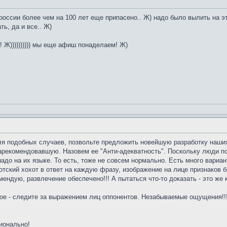
 россии более чем на 100 лет еще припасено.. Ж) надо было вылить на э
ть, да и все.. Ж)
! Ж)))))))))) мы еще афиш понаделаем! Ж)
, для подобных случаев, позвольте предложить новейшую разработку на
зарекомендовавшую. Назовем ее "Анти-адекватность".
Поскольку люди по
надо на их языке. То есть, тоже не совсем нормально. Есть много вариа
отский хохот в ответ на каждую фразу, изображение на лице признаков 
омендую, развлечение обеспечено!!! А пытаться что-то доказать - это же
ное - следите за выражением лиц оппонентов. Незабываемые ощущения!!
ионально!