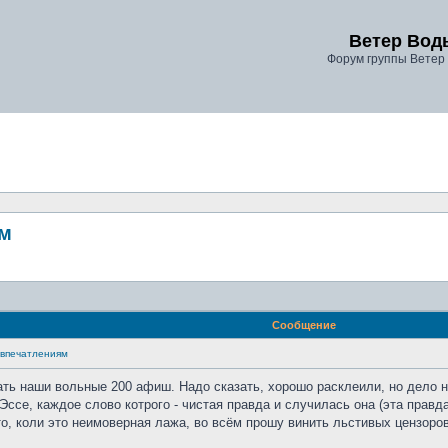
Ветер Вод
Форум группы Ветер
ям
Сообщение
о впечатлениям
ать наши вольные 200 афиш. Надо сказать, хорошо расклеили, но дело не
ссе, каждое слово котрого - чистая правда и случилась она (эта правда
то, коли это неимоверная лажа, во всём прошу винить льстивых цензоро