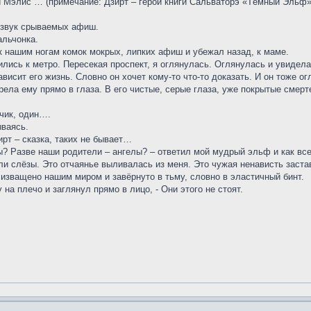
и Мэлис … (примечание: Дзирт – герой книги Сальваторэ «Тёмный Эльф»
 звук срываемых афиш.
альчонка.
 к нашим ногам комок мокрых, липких афиш и убежал назад, к маме.
лись к метро. Пересекая проспект, я оглянулась. Оглянулась и увидела,
висит его жизнь. Словно он хочет кому-то что-то доказать. И он тоже о
рела ему прямо в глаза. В его чистые, серые глаза, уже покрытые смерт
ьчик, один….
ываясь.
зирт – сказка, таких не бывает…
ты? Разве наши родители – ангелы? – ответил мой мудрый эльф и как все
и слёзы. Это отчаянье выливалась из меня. Это чужая ненависть застав
е изващено нашим миром и завёрнуто в тьму, словно в эластичный бинт.
 на плечо и заглянул прямо в лицо, - Они этого не стоят.