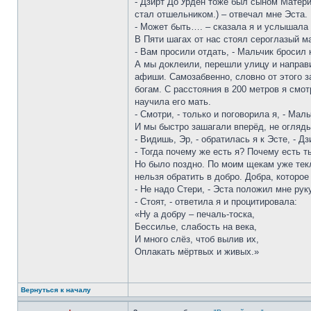
- Дзирт До’Урден тоже был сыном Матер
стал отшельником.) – отвечал мне Эста.
- Может быть…. – сказала я и услышала
В Пяти шагах от нас стоял сероглазый м
- Вам просили отдать, - Мальчик бросил
А мы доклеили, перешли улицу и направи
афиши. Самозабвенно, словно от этого за
богам. С расстояния в 200 метров я смот
научила его мать.
- Смотри, - только и поговорила я, - Мал
И мы быстро зашагали вперёд, не огляд
- Видишь, Эр, - обратилась я к Эсте, - Д
- Тогда почему же есть я? Почему есть 
Но было поздно. По моим щекам уже текл
нельзя обратить в добро. Добра, которо
- Не надо Стери, - Эста положил мне руку
- Стоят, - ответила я и процитировала:
«Ну а добру – печаль-тоска,
Бессилье, слабость на века,
И много слёз, чтоб вылив их,
Оплакать мёртвых и живых.»
Вернуться к началу