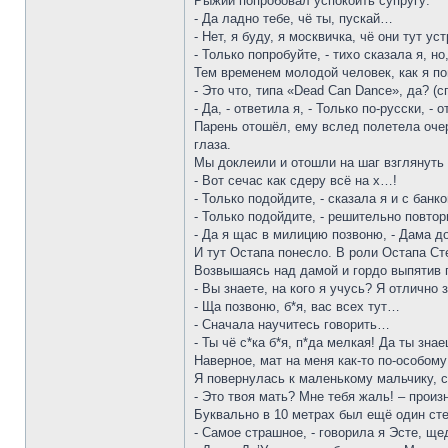
Рыжий попробовал успокоить супругу:
- Да ладно тебе, чё ты, пускай…
- Нет, я буду, я москвичка, чё они тут у
- Только попробуйте, - тихо сказала я, 
Тем временем молодой человек, как я п
- Это что, типа «Dead Can Dance», да? (
- Да, - ответила я, - Только по-русски,
Парень отошёл, ему вслед полетела очер
глаза.
Мы доклеили и отошли на шаг взглянуть 
- Вот сечас как сдеру всё на х…!
- Только подойдите, - сказала я и с бан
- Только подойдите, - решительно повтор
- Да я щас в милицию позвоню, - Дама д
И тут Остапа понесло. В роли Остапа Ст
Возвышаясь над дамой и гордо выпятив г
- Вы знаете, на кого я учусь? Я отлично 
- Ща позвоню, б*я, вас всех тут…
- Сначала научитесь говорить…
- Ты чё с*ка б*я, п*да мелкая! Да ты зна
Наверное, мат на меня как-то по-особом
Я повернулась к маленькому мальчику, 
- Это твоя мать? Мне тебя жаль! – прои
Буквально в 10 метрах был ещё один сте
- Самое страшное, - говорила я Эсте, щ