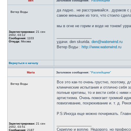
den
Заголовок сообщения:
"Расклейщики"
да ладно.. не расстраивайся.. дураков с
Ветер Воды
самое меньшее из того, что стоило сдела
мы в огне не горим и воде не тонем! урра
Зарегистрирован:
21 сен
2002, 03:12
_________________
Сообщения:
1103
удачи. den skurida.
den@waterwind.ru
Откуда:
Москва
Ветер Воды :
http://www.waterwind.ru
Вернуться к началу
Maria
Заголовок сообщения:
"Расклейщики"
Все это как-то очень грустно, поэтому
Ветер Воды
клинические испытания и отлично себя 
полные кретины, то и вести себя с ними 
артистизма. Очень помогает громкий иди
повизгивание, похрюкивание и. т. д. Рек
P.S:Иногда еще можно почирикать. Глав
Зарегистрирован:
21 сен
_________________
2002, 03:51
Скриплю и воплю. Недорого, но професс
Сообщения:
2187