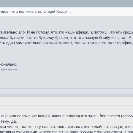
дов - это великое зло, Стери! Хахах...
твительно зло. И не потому, что это наши афиши, а потому, что эти уро
з леса бутылки, кто-то бумажку бросил, кто-то атомную бомбу испытал. А 
есть один замечательно похожий момент, только там щенок вместо афиш, 
ионально!
========
е оценила положение вещей, наивно полагая что здесь free speech (сво
тему, да.
том числе, только он у вас остался лишь на этих онлайн-страницах, к с
етними хулиганами, и эссе пишут не ради борьбы с хулиганством, а рад