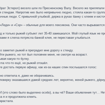
 брат Эстерол) весело шли по Пресненскому Валу. Весело же приляпали
стендам. Напротив них было непривычно людно, стояла какая-то группа
чные люди. С привычной улыбкой, держа в руках банку с клеем и кисто
 «Леди» и «Сэр» – обычные для моего лексикона. Они часто вырываются
д и только рыжий субъект лет 35-40 замешкался. Мой глупый язык не п
вами я слегка потрясла банкой клея, не переставая улыбаться.
ело заметил рыжий и преградил мне дорогу к стенду.
йти рыжего, но тот был половчее меня, не смотря на возраст.
ывая какую-то булку.
ла что-то ещё, но рыжий отошёл.
те достать первую афишу, как из-за наших спин послышался голос:
но ответила я, даже не оборачиваясь.
 поверку оказавшаяся дамой средних лет, вероятно, женой рыжего, дёрну
 (это слово было выделено особо), а вы чё? Ваши объявления тут… Нет 
ла я и продолжила клеить.
арастала.