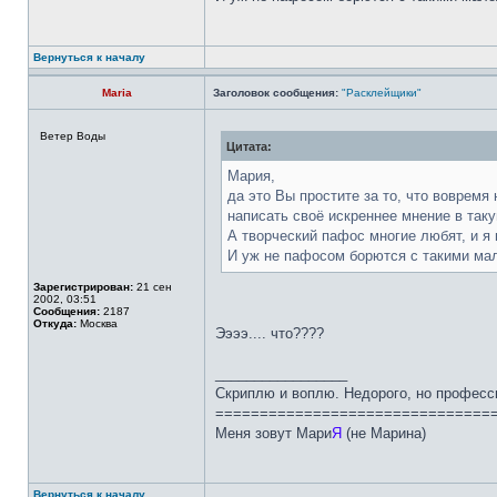
Вернуться к началу
Maria
Заголовок сообщения:
"Расклейщики"
Ветер Воды
Цитата:
Мария,
да это Вы простите за то, что вовремя
написать своё искреннее мнение в таку
А творческий пафос многие любят, и я 
И уж не пафосом борются с такими мал
Зарегистрирован:
21 сен
2002, 03:51
Сообщения:
2187
Откуда:
Москва
Ээээ.... что????
_________________
Скриплю и воплю. Недорого, но професс
===============================
Меня зовут Мари
Я
(не Марина)
Вернуться к началу