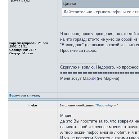
Ветер Воды
Цитата:
Действительно - срывать афиши со стен
Я конечно, прошу прощения, но это дейс
на что горазд: кто-то не унес за собой и
Зарегистрирован:
21 сен
"Волкодаве" (не помню в какой из книг) 
2002, 03:51
Сообщения:
2187
Простите за пафос.
Откуда:
Москва
_________________
Скриплю и воплю. Недорого, но професс
===============================
Меня зовут Мари
Я
(не Марина)
Вернуться к началу
Ineke
Заголовок сообщения:
"Расклейщики"
Мария,
да это Вы простите за то, что вовремя н
написать своё искреннее мнение в такую 
А творческий пафос многие любят, и я в 
И уж не пафосом борются с такими малол