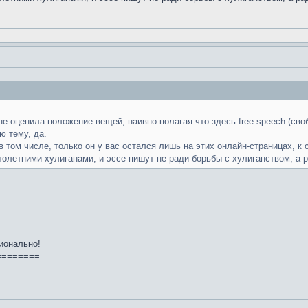
 не оценила положение вещей, наивно полагая что здесь free speech (св
ю тему, да.
в том числе, только он у вас остался лишь на этих онлайн-страницах, к
олетними хулиганами, и эссе пишут не ради борьбы с хулиганством, а р
ионально!
========