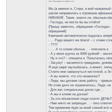
Эссе "Расклещики" или "Делать зло"
Мы (а именно я, Стери, и мой названный
шагом направились к огромным афишным 
НИКАКИЕ. Такие, знаете ли, обычные-обы
- Господа, не могли бы вы отойти!
(Прошу заметить, обращения «Господа»,
обращений)
Кампания автоматически подалась вперё
- … Ради вашего же блага! – с этими сло
- ????
- …. А то клеем оболью… - пояснила я.
- А у меня куртка за 4000 рублей! – вес
- Ну и что? – опешила я. Попыталась обо
- Засужу! – засмеялся гражданин, дожёв
Я ещё шире заулыбалась, а может, ляпну
Стоило мне замахнуться кисточкой, а Эс
- А вы знаете, что это незаконно?
- Леди, мы делаем свою работу, - привыч
Но этим дело не ограничилось. Леди, на
- Для вас специальные доски сде….
- А мы и клеим на досках!
- За эти объявления люди платят ДЕНЬГИ
- Нам никто не запрещал… - тихо ответи
Тем временем буря за моей спиной всё н