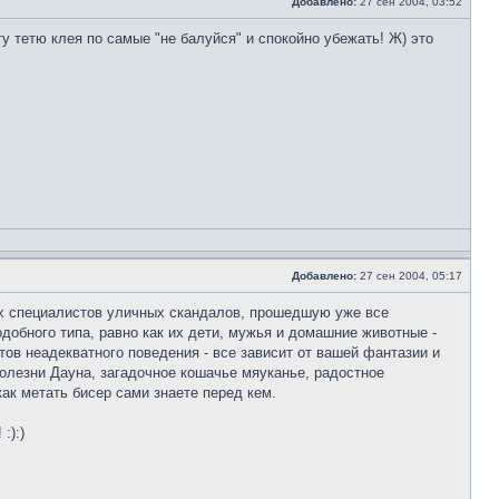
Добавлено:
27 сен 2004, 03:52
ту тетю клея по самые "не балуйся" и спокойно убежать! Ж) это
Добавлено:
27 сен 2004, 05:17
ших специалистов уличных скандалов, прошедшую уже все
добного типа, равно как их дети, мужья и домашние животные -
нтов неадекватного поведения - все зависит от вашей фантазии и
болезни Дауна, загадочное кошачье мяуканье, радостное
 как метать бисер сами знаете перед кем.
!
:):)