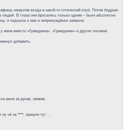
 афишу напротив входа в какой-то готический клуб. Потом бодрым
 людей. В глаза они бросались только одним – были абсолютно
чку, я подошла к ним и непринуждённо заявила:
 у меня вместо «Гражданка», «Гражданин» и других похожих
реминул добавить:
ла меня за рукав, заявив:
ну чё за ****, пришли тут …