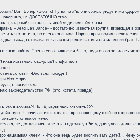
строили? Вон, Вечер какой-то! Ну их на х*й, они сейчас уйдут и мы сдере
но, наверняка, не ДОСТАТОЧНО тихо.
оняла, старший сын вспыльчивой леди подошёл к нам:
справка: «Dead Can Dance» - достаточно известная группа, играющая в о
 - ответить я ответила, но слегка опешила. Парень производил впечатлени
едная тирада от мамаши. С парнем рядом встал и его младший брат. На
на свою работу. Слегка успокоившаяся было, леди снова залилась мато
кой клея оказалась между ней и афишами.
ила я.
остала сотовый, -Вас всех посадят!
ери Нор Мориа.
рудь, я произнесла:
знаю законодательство РФ! (это, кстати, правда)
ешь кто я вообще?! Ну чё, научилась говорить???
у действует. Я начинаю испытывать к произносящему стойкое отвращение
стоявшему слева от меня.
знесла я, не дождавшись ответа и, подтолкнув Эсту, двинулась дальше п
нд.
едро намазывая клеем, - Что она ведь будет воспитывать детей… Чему о