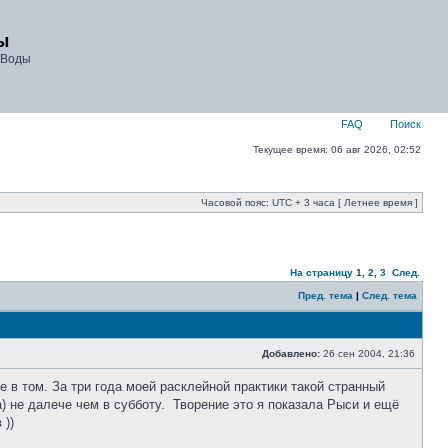
ы
 Воды
FAQ
Поиск
Текущее время: 06 авг 2026, 02:52
Часовой пояс: UTC + 3 часа [ Летнее время ]
На страницу
1
,
2
,
3
След.
Пред. тема
|
След. тема
Добавлено:
26 сен 2004, 21:36
 в том. За три года моей расклейной практики такой странный
) не далече чем в субботу. Творение это я показала Рыси и ещё
в
))