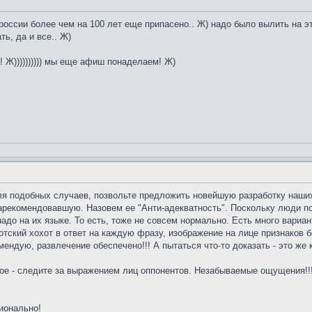
 россии более чем на 100 лет еще припасено.. Ж) надо было вылить на э
ть, да и все.. Ж)
! Ж)))))))))) мы еще афиш понаделаем! Ж)
, для подобных случаев, позвольте предложить новейшую разработку на
зарекомендовавшую. Назовем ее "Анти-адекватность".
Поскольку люди по
надо на их языке. То есть, тоже не совсем нормально. Есть много вариа
отский хохот в ответ на каждую фразу, изображение на лице признаков 
омендую, развлечение обеспечено!!! А пытаться что-то доказать - это же
ное - следите за выражением лиц оппонентов. Незабываемые ощущения!!
ионально!