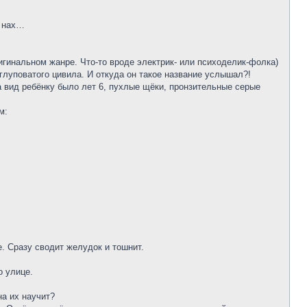
м нах…
ригинальном жанре. Что-то вроде электрик- или психоделик-фолка)
е глуповатого цивила. И откуда он такое название услышал?!
 вид ребёнку было лет 6, пухлые щёки, пронзительные серые
м:
. Сразу сводит желудок и тошнит.
о улице.
на их научит?