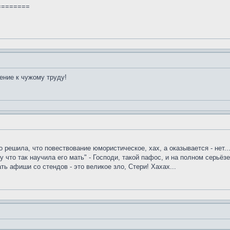
========
ение к чужому труду!
о решила, что повествование юмористическое, хах, а оказывается - нет..
у что так научила его мать" - Господи, такой пафос, и на полном серьё
ть афиши со стендов - это великое зло, Стери! Хахах...