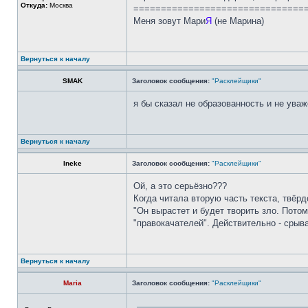
Откуда:
Москва
===============================
Меня зовут Мари
Я
(не Марина)
Вернуться к началу
SMAK
Заголовок сообщения:
"Расклейщики"
я бы сказал не образованность и не уваж
Вернуться к началу
Ineke
Заголовок сообщения:
"Расклейщики"
Ой, а это серьёзно???
Когда читала вторую часть текста, твёрд
"Он вырастет и будет творить зло. Потом
"правокачателей". Действительно - срыва
Вернуться к началу
Maria
Заголовок сообщения:
"Расклейщики"