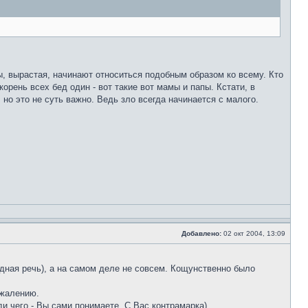
ды, вырастая, начинают относиться подобным образом ко всему. Кто
корень всех бед один - вот такие вот мамы и папы. Кстати, в
но это не суть важно. Ведь зло всегда начинается с малого.
Добавлено:
02 окт 2004, 13:09
бодная речь), а на самом деле не совсем. Кощунственно было
ожалению.
и чего - Вы сами понимаете. С Вас контрамарка)