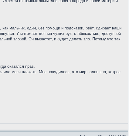
. Отрёкся от тёмных замыслов своего народа и своей матери и
 как мальчик, один, без помощи и подсказки, рвёт, сдирает наши
глянулся. Уничтожает деяния чужих рук, с лёшкостью., доступной
ельной злобой. Он вырастет, и будет делать зло. Потому что так
гда оказался прав.
ляла меня плакать. Мне почудилось, что мир полон зла, котрое