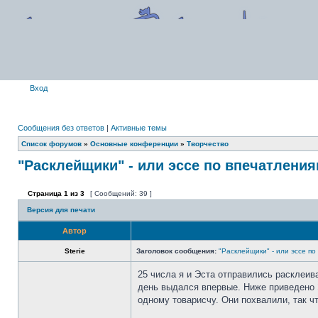
Вход
Сообщения без ответов
|
Активные темы
Список форумов
»
Основные конференции
»
Творчество
"Расклейщики" - или эссе по впечатлени
Страница
1
из
3
[ Сообщений: 39 ]
Версия для печати
Автор
Sterie
Заголовок сообщения:
"Расклейщики" - или эссе п
25 числа я и Эста отправились расклеив
день выдался впервые. Ниже приведено Э
одному товарисчу. Они похвалили, так ч