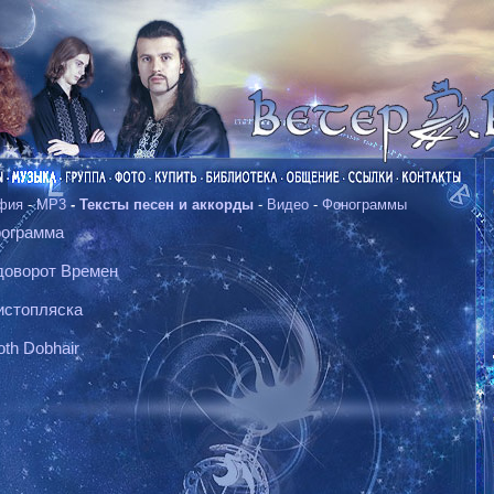
фия
-
MP3
-
Тексты песен и аккорды
-
Видео
-
Фонограммы
рограмма
одоворот Времен
вистопляска
oth Dobhair